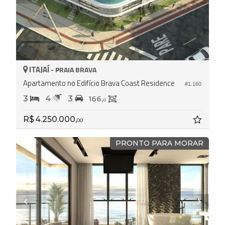
ITAJAÍ -
PRAIA BRAVA
Apartamento no Edifício Brava Coast Residence
#1.160
3
4
3
166,
0
R$ 4.250.000,
00
PRONTO PARA MORAR