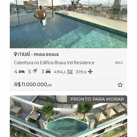
ITAJAÍ -
PRAIA BRAVA
Cobertura no Edifício Brava Vel Residence
#813
4
5
3
494,
319,
5
8
R$ 11.000.000,
00
PRONTO PARA MORAR