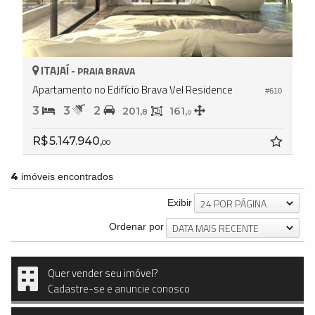
ITAJAÍ -
PRAIA BRAVA
Apartamento no Edifício Brava Vel Residence
#610
3
3
2
201,
161,
8
0
R$ 5.147.940,
00
4
imóveis encontrados
24 POR PÁGINA
Exibir
DATA MAIS RECENTE
Ordenar por
Quer vender seu imóvel?
Cadastre-se e anuncie conosco