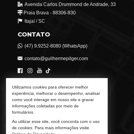
Avenida Carlos Drummond de Andrade, 33
Praia Brava - 88306-830
Itajaí /
SC
CONTATO
(47) 9.9252-8080 (WhatsApp)
contato@guilhermepilger.com
VEJA MAIS
Utilizamos
cookies
para oferecer melhor
experiência, melhorar o desempenho, analisar
Consultoria Imobiliária Personalizada
como você interage em nosso site e gravar
informações coletadas por meio de
trabalhe conosco
formulários.
Indicadores Financeiros
Ao utilizar esse site, você concorda com o uso
de
cookies
. Para mais informações visite