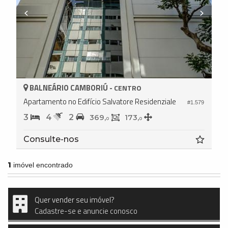
BALNEÁRIO CAMBORIÚ -
CENTRO
Apartamento no Edifício Salvatore Residenziale
#1.579
3
4
2
369,
173,
0
0
Consulte-nos
1
imóvel encontrado
Quer vender seu imóvel?
Cadastre-se e anuncie conosco