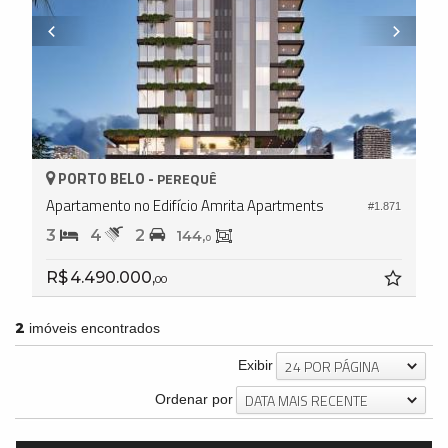
PORTO BELO -
PEREQUÊ
Apartamento no Edifício Amrita Apartments
#1.871
3
4
2
144,
0
R$ 4.490.000,
00
2
imóveis encontrados
24 POR PÁGINA
Exibir
DATA MAIS RECENTE
Ordenar por