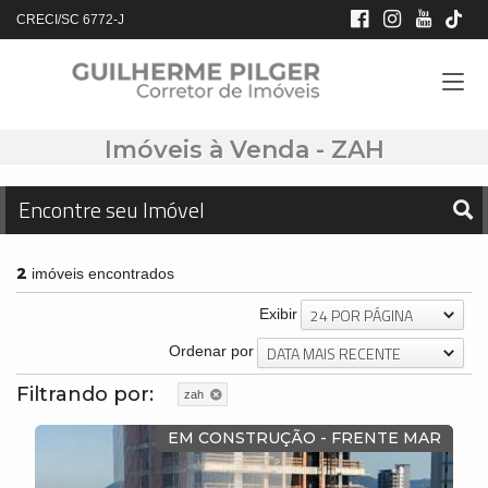
CRECI/SC 6772-J
Imóveis à Venda - ZAH
Encontre seu Imóvel
2
imóveis encontrados
24 POR PÁGINA
Exibir
DATA MAIS RECENTE
Ordenar por
Filtrando por:
zah
EM CONSTRUÇÃO - FRENTE MAR