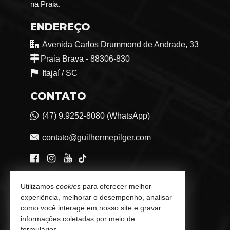
na Praia.
ENDEREÇO
Avenida Carlos Drummond de Andrade, 33
Praia Brava - 88306-830
Itajaí /
SC
CONTATO
(47) 9.9252-8080 (WhatsApp)
contato@guilhermepilger.com
VEJA MAIS
Utilizamos
cookies
para oferecer melhor
experiência, melhorar o desempenho, analisar
Consultoria Imobiliária Personalizada
como você interage em nosso site e gravar
informações coletadas por meio de
trabalhe conosco
formulários.