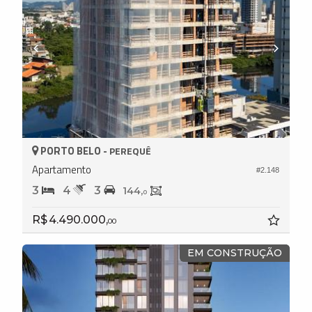
PORTO BELO -
PEREQUÊ
Apartamento
#2.148
3
4
3
144,
0
R$ 4.490.000,
00
EM CONSTRUÇÃO