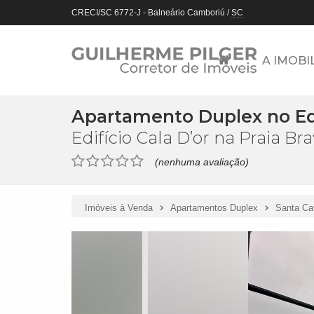
CRECI/SC 6772-J
- Balneário Camboriú /
SC
A IMOBI
Apartamento Duplex no Edi
Edifício Cala D’or na Praia Br
(nenhuma avaliação)
Imóveis à Venda
Apartamentos Duplex
Santa Ca