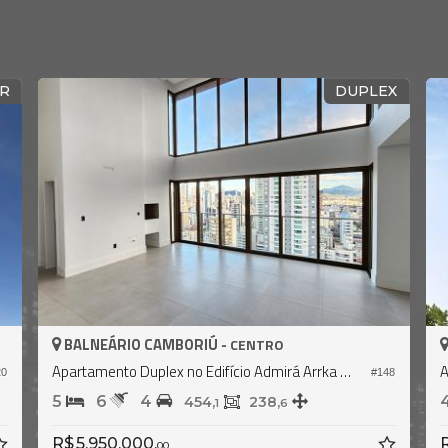
 O MAR
MOBILIADO - VISTA MAR
ITAPEMA -
MEIA PRAIA
Apartamento Duplex no Edifício Dubai Tower Residence
#868
#2.276
5
7
5
600,
371,
0
0
R$ 9.900.000
R$ 8.910.000,
00