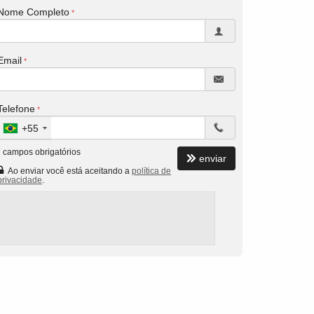
Nome Completo
Email
Telefone
+55
*
campos obrigatórios
enviar
Ao enviar você está aceitando a
política de
privacidade
.