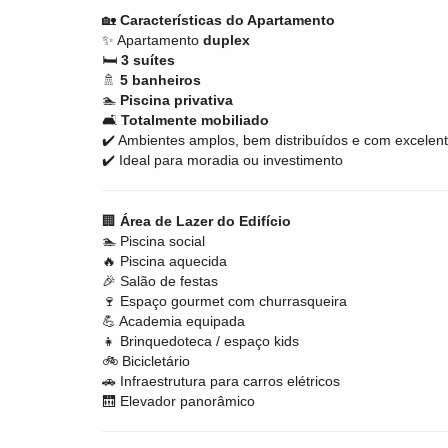
🏡
Características do Apartamento
✨ Apartamento
duplex
🛏️
3 suítes
🚿
5 banheiros
🏊
Piscina privativa
🛋️
Totalmente mobiliado
✔️ Ambientes amplos, bem distribuídos e com excele
✔️ Ideal para moradia ou investimento
🏢
Área de Lazer do Edifício
🏊 Piscina social
🔥 Piscina aquecida
🎉 Salão de festas
🍷 Espaço gourmet com churrasqueira
💪 Academia equipada
👧 Brinquedoteca / espaço kids
🚲 Bicicletário
🚗 Infraestrutura para carros elétricos
🛗 Elevador panorâmico