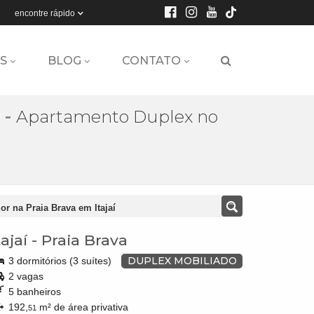
encontre rápido
S
BLOG
CONTATO
-
Apartamento Duplex no
or na Praia Brava em Itajaí
tajaí
-
Praia Brava
DUPLEX MOBILIADO
3 dormitórios (3 suítes)
2 vagas
5 banheiros
192,
m² de área privativa
51