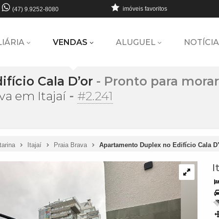
imóveis favoritos
(47) 9.9252-8080
LIÁRIA
VENDAS
ALUGUEL
NOTÍCIA
fício Cala D’or
- Pronto para morar
-
#2.241
ava em Itajaí
tarina
Itajaí
Praia Brava
Apartamento Duplex no Edifício Cala D’
I