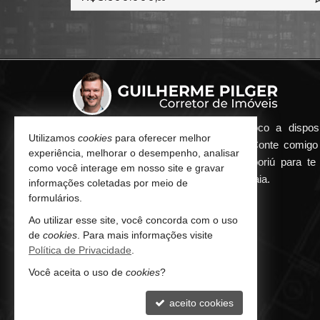
Qualquer dúvida que surgir me coloco a dispos
Utilizamos
cookies
para oferecer melhor
atender de maneira ágil e eficiente. Conte comig
experiência, melhorar o desempenho, analisar
minha imobiliária em Balneário Camboriú para te 
como você interage em nosso site e gravar
encontrar o seu imóvel ideal aqui na Praia.
informações coletadas por meio de
formulários.
CONTATO
Ao utilizar esse site, você concorda com o uso
de
cookies
. Para mais informações visite
(47) 9.9252-8080 (WhatsApp)
Política de Privacidade
.
contato@guilhermepilger.com
Você aceita o uso de
cookies
?
aceito cookies