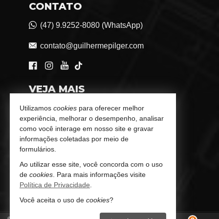
CONTATO
(47) 9.9252-8080 (WhatsApp)
contato@guilhermepilger.com
VEJA MAIS
Consultoria Imobiliária Personalizada
Utilizamos
cookies
para oferecer melhor
experiência, melhorar o desempenho, analisar
trabalhe conosco
como você interage em nosso site e gravar
informações coletadas por meio de
Indicadores Financeiros
formulários.
Ao utilizar esse site, você concorda com o uso
Imóveis Favoritos
de
cookies
. Para mais informações visite
Política de Privacidade
.
Mapa de Imóveis
Você aceita o uso de
cookies
?