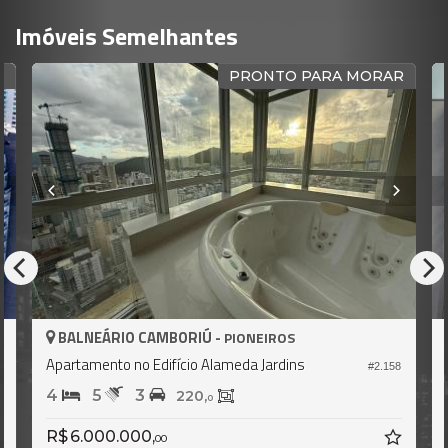
Imóveis Semelhantes
PRONTO PARA MORAR
ÁRIO CAMBORIÚ -
BALNEÁRIO 
PIONEIROS
ento no Edifício Alameda Jardins
Apartamento no
#2.158
5
3
3
4
2
220,
0
00.000,
Consulte-no
00