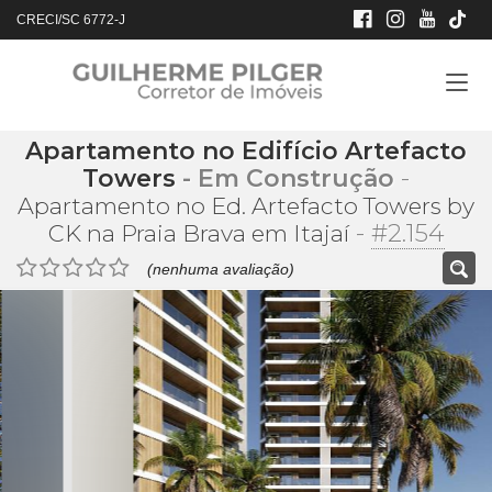
CRECI/SC 6772-J
Apartamento no Edifício Artefacto
Towers
- Em Construção
-
Apartamento no Ed. Artefacto Towers by
-
#2.154
CK na Praia Brava em Itajaí
(nenhuma avaliação)