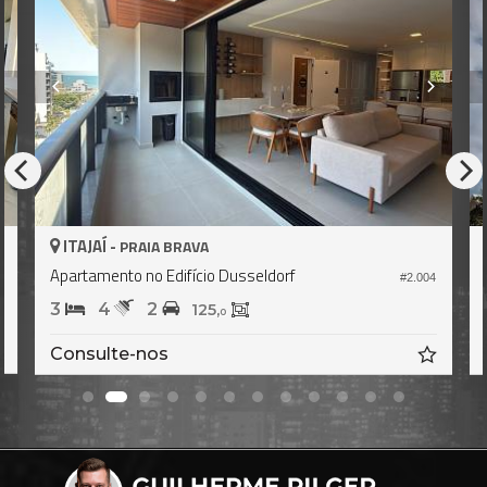
ITAJAÍ -
PRAIA BRAVA
Apartamento no Edifício Dusseldorf
0
#2.004
3
4
2
125,
0
Consulte-nos