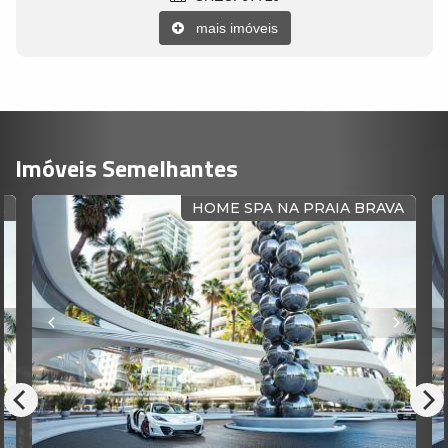
mais imóveis
Imóveis Semelhantes
A
HOME SPA NA PRAIA BRAVA