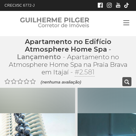
CRECI/SC 6772-J
Apartamento no Edifício
Atmosphere Home Spa
-
Lançamento
-
Apartamento no
Atmosphere Home Spa na Praia Brava
-
#2.581
em Itajaí
(nenhuma avaliação)