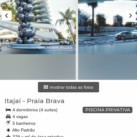
mostrar todas as fotos
Itajaí
-
Praia Brava
PISCINA PRIVATIVA
4 dormitórios (4 suítes)
4 vagas
5 banheiros
Alto Padrão
329,
m² de área privativa