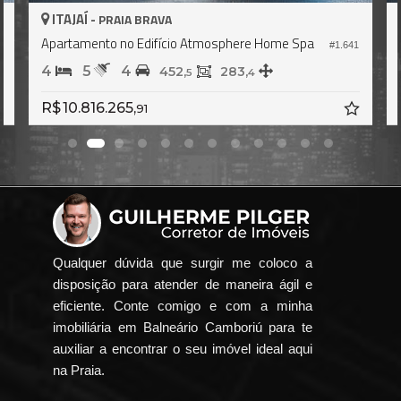
ITAJAÍ -
PRAIA BRAVA
Apartamento no Edifício Atmosphere Home Spa
5
#1.641
4
5
4
452,
283,
5
4
R$ 10.816.265,
91
Qualquer dúvida que surgir me coloco a
disposição para atender de maneira ágil e
eficiente. Conte comigo e com a minha
imobiliária em Balneário Camboriú para te
auxiliar a encontrar o seu imóvel ideal aqui
na Praia.