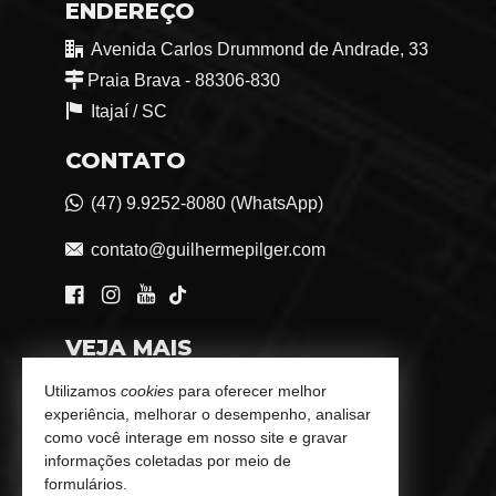
ENDEREÇO
Avenida Carlos Drummond de Andrade, 33
Praia Brava - 88306-830
Itajaí /
SC
CONTATO
(47) 9.9252-8080 (WhatsApp)
contato@guilhermepilger.com
VEJA MAIS
Consultoria Imobiliária Personalizada
Utilizamos
cookies
para oferecer melhor
experiência, melhorar o desempenho, analisar
trabalhe conosco
como você interage em nosso site e gravar
informações coletadas por meio de
Indicadores Financeiros
formulários.