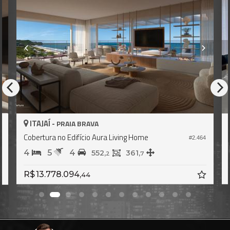
AJAÍ -
ITAJAÍ -
PRAIA BRAVA
P
rtura no Edifício Aura Living Home
Apartamento
#2.464
5
4
3
4
552,
361,
2
7
13.778.094,
R$ 8.100.
44