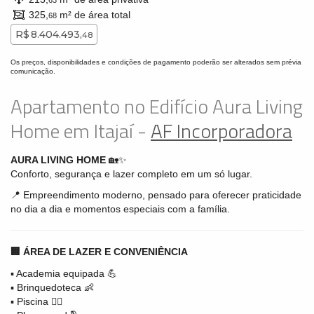
63
325,
m² de área total
68
R$ 8.404.493,
48
Os preços, disponibilidades e condições de pagamento poderão ser alterados sem prévia
comunicação.
Apartamento no Edifício Aura Living
Home em Itajaí -
AF Incorporadora
AURA LIVING HOME
🏡✨
Conforto, segurança e lazer completo em um só lugar.
📍 Empreendimento moderno, pensado para oferecer praticidade
no dia a dia e momentos especiais com a família.
🏢 ÁREA DE LAZER E CONVENIÊNCIA
▪️ Academia equipada 💪
▪️ Brinquedoteca 👶
▪️ Piscina 🏊‍♀️