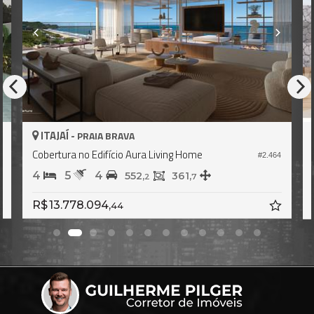
AJAÍ -
ITAJAÍ -
PRAIA BRAVA
P
rtura no Edifício Aura Living Home
Apartamento
#2.464
5
4
3
5
552,
361,
2
7
13.778.094,
R$ 6.527.
44