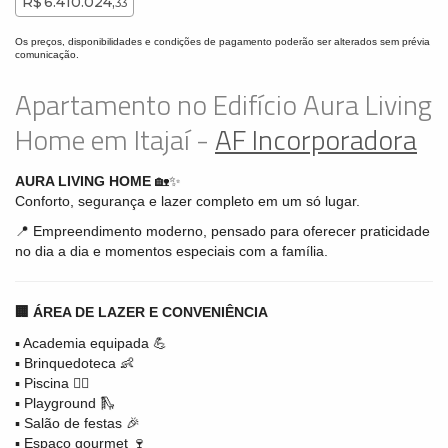
R$ 6.410.024,
33
Os preços, disponibilidades e condições de pagamento poderão ser alterados sem prévia
comunicação.
Apartamento no Edifício Aura Living
Home em Itajaí -
AF Incorporadora
AURA LIVING HOME
🏡✨
Conforto, segurança e lazer completo em um só lugar.
📍 Empreendimento moderno, pensado para oferecer praticidade
no dia a dia e momentos especiais com a família.
🏢 ÁREA DE LAZER E CONVENIÊNCIA
▪️ Academia equipada 💪
▪️ Brinquedoteca 👶
▪️ Piscina 🏊‍♀️
▪️ Playground 🛝
▪️ Salão de festas 🎉
▪️ Espaço gourmet 🍷