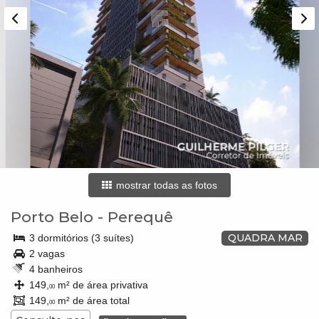
mostrar todas as fotos
Porto Belo
-
Perequê
QUADRA MAR
3 dormitórios (3 suítes)
2 vagas
4 banheiros
149,
m² de área privativa
00
149,
m² de área total
00