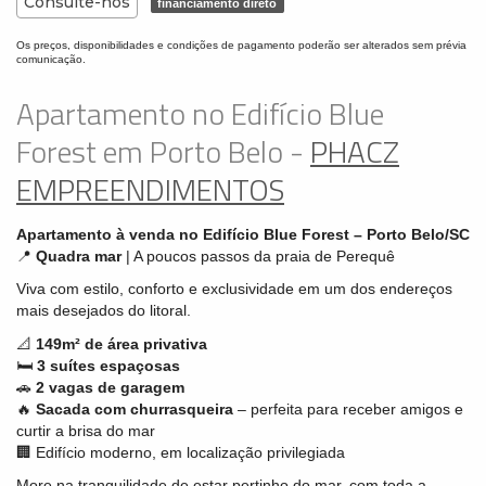
Consulte-nos
financiamento direto
Os preços, disponibilidades e condições de pagamento poderão ser alterados sem prévia
comunicação.
Apartamento no Edifício Blue
Forest em Porto Belo -
PHACZ
EMPREENDIMENTOS
Apartamento à venda no Edifício Blue Forest – Porto Belo/SC
📍
Quadra mar
| A poucos passos da praia de Perequê
Viva com estilo, conforto e exclusividade em um dos endereços
mais desejados do litoral.
📐
149m² de área privativa
🛏️
3 suítes espaçosas
🚗
2 vagas de garagem
🔥
Sacada com churrasqueira
– perfeita para receber amigos e
curtir a brisa do mar
🏢 Edifício moderno, em localização privilegiada
More na tranquilidade de estar pertinho do mar, com toda a