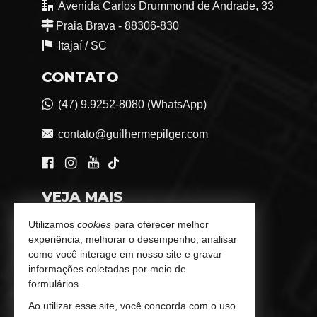
Avenida Carlos Drummond de Andrade, 33
Praia Brava - 88306-830
Itajaí /
SC
CONTATO
(47) 9.9252-8080 (WhatsApp)
contato@guilhermepilger.com
VEJA MAIS
Consultoria Imobiliária Personalizada
Utilizamos
cookies
para oferecer melhor
experiência, melhorar o desempenho, analisar
trabalhe conosco
como você interage em nosso site e gravar
informações coletadas por meio de
Indicadores Financeiros
formulários.
Ao utilizar esse site, você concorda com o uso
Imóveis Favoritos