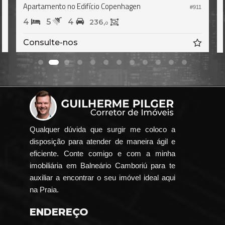
Apartamento no Edifício Copenhagen
1
#911
4
5
4
236,
0
Consulte-nos
Qualquer dúvida que surgir me coloco a
disposição para atender de maneira ágil e
eficiente. Conte comigo e com a minha
imobiliária em Balneário Camboriú para te
auxiliar a encontrar o seu imóvel ideal aqui
na Praia.
ENDEREÇO