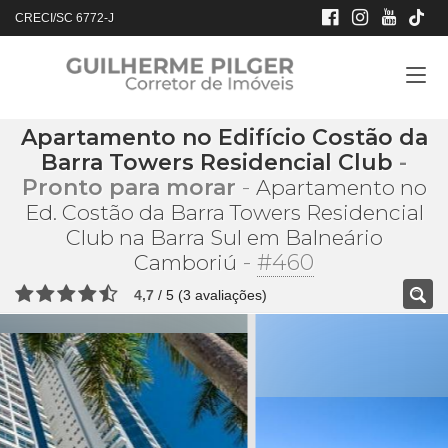
CRECI/SC 6772-J
Apartamento no Edifício Costão da
Barra Towers Residencial Club
-
Pronto para morar
-
Apartamento no
Ed. Costão da Barra Towers Residencial
Club na Barra Sul em Balneário
-
#460
Camboriú
4,7
/
5
(
3
avaliações)