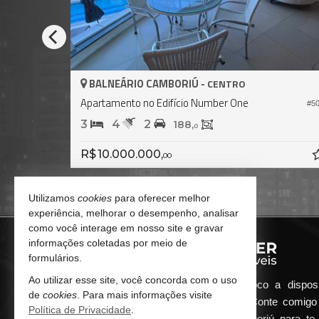
BALNEÁRIO CAMBORIÚ -
CENTRO
Apartamento no Edifício Number One
#500
#809
3
4
2
188,
0
R$ 10.000.000,
00
Utilizamos
cookies
para oferecer melhor
experiência, melhorar o desempenho, analisar
como você interage em nosso site e gravar
informações coletadas por meio de
formulários.
Ao utilizar esse site, você concorda com o uso
Qualquer dúvida que surgir me coloco a dispos
de
cookies
. Para mais informações visite
atender de maneira ágil e eficiente. Conte comig
Política de Privacidade
.
minha imobiliária em Balneário Camboriú para te 