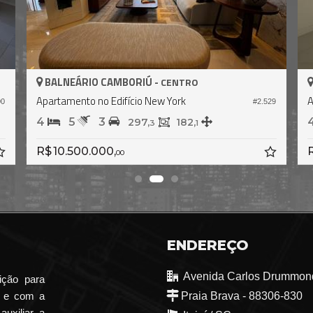
BALNEÁRIO CAMBORIÚ -
BAL
CENTRO
Apartamento no Edifício New York
#2.529
4
5
3
4
297,
182,
3
1
R$ 10.500.000,
R$ 1
00
ENDEREÇO
Avenida Carlos Drummond
ição para
o e com a
Praia Brava - 88306-830
auxiliar a