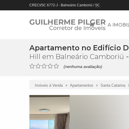
CRECI/SC 6772-J
- Balneário Camboriú /
SC
A IMOBI
Apartamento no Edifício D
Hill em Balneário Camboriú
(nenhuma avaliação)
Imóveis à Venda
Apartamentos
Santa Catarina