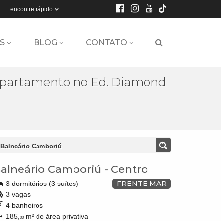
encontre rápido
S
BLOG
CONTATO
partamento no Ed. Diamond
 Balneário Camboriú
alneário Camboriú
-
Centro
FRENTE MAR
3 dormitórios (3 suítes)
3 vagas
4 banheiros
185,
m² de área privativa
00