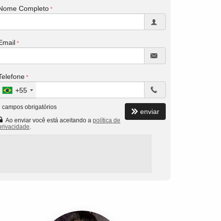
Nome Completo
Email
Telefone
+55
*
campos obrigatórios
enviar
Ao enviar você está aceitando a
política de
privacidade
.