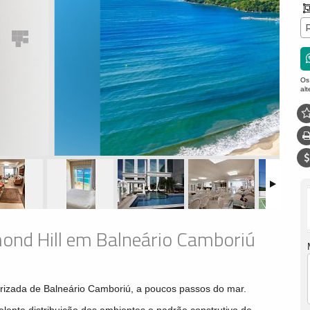
Os
al
ond Hill em Balneário Camboriú
lorizada de Balneário Camboriú, a poucos passos do mar.
lente distribuição dos ambientes e padrão construtivo de