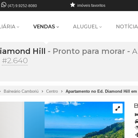
imóveis favoritos
(47) 9.9252-8080
LIÁRIA
VENDAS
ALUGUEL
NOTÍCIA
iamond Hill
- Pronto para morar
-
A
-
#2.640
Balneário Camboriú
Centro
Apartamento no Ed. Diamond Hill em
B