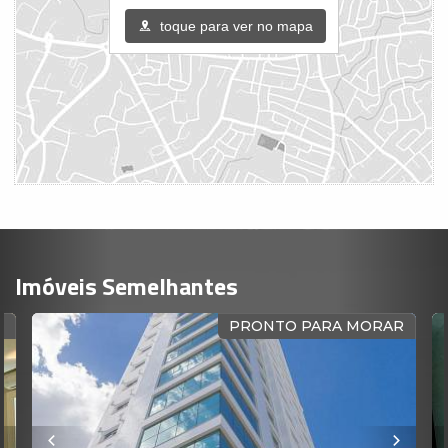
toque para ver no mapa
Imóveis Semelhantes
PRONTO PARA MORAR
QUAD