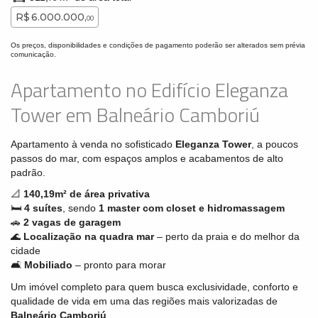
R$ 6.000.000,
00
Os preços, disponibilidades e condições de pagamento poderão ser alterados sem prévia
comunicação.
Apartamento no Edifício Eleganza
Tower em Balneário Camboriú
Apartamento à venda no sofisticado
Eleganza Tower
, a poucos
passos do mar, com espaços amplos e acabamentos de alto
padrão.
📐
140,19m² de área privativa
🛏️
4 suítes
, sendo
1 master com closet e hidromassagem
🚗
2
vagas de garagem
🌊
Localização na quadra mar
– perto da praia e do melhor da
cidade
🛋️
Mobiliado
– pronto para morar
Um imóvel completo para quem busca exclusividade, conforto e
qualidade de vida em uma das regiões mais valorizadas de
Balneário Camboriú
.