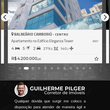
IÚ -
BALNEÁRIO CAMBORIÚ -
CENTRO
CE
o Eleganza Tower
Apartamento no Edifício Elegan
#997
4
5
3
9,
140,
311,
5
1
7
R$ 7.399.000,
00
Qualquer dúvida que surgir me coloco a
disposição para atender de maneira ágil e