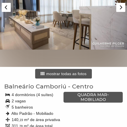
mostrar todas as fotos
Balneário Camboriú
-
Centro
QUADRA MAR-
4 dormitórios (4 suítes)
MOBILIADO
2 vagas
5 banheiros
Alto Padrão - Mobiliado
140,
m² de área privativa
19
311,
m² de área total
78