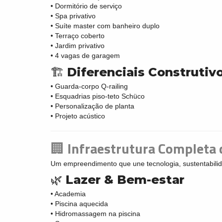
• Dormitório de serviço
• Spa privativo
• Suíte master com banheiro duplo
• Terraço coberto
• Jardim privativo
• 4 vagas de garagem
🏗️
Diferenciais Construtiv
• Guarda-corpo Q-railing
• Esquadrias piso-teto Schüco
• Personalização de planta
• Projeto acústico
🏢
Infraestrutura Completa 
Um empreendimento que une tecnologia, sustentabilid
🌿
Lazer & Bem-estar
• Academia
• Piscina aquecida
• Hidromassagem na piscina