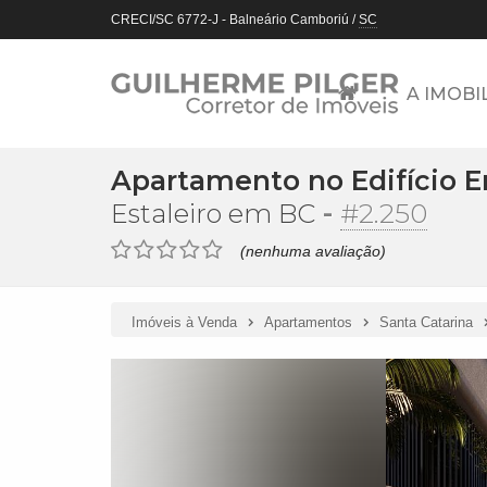
CRECI/SC 6772-J
- Balneário Camboriú /
SC
A IMOBI
Apartamento no Edifício E
-
#2.250
Estaleiro em BC
(nenhuma avaliação)
Imóveis à Venda
Apartamentos
Santa Catarina