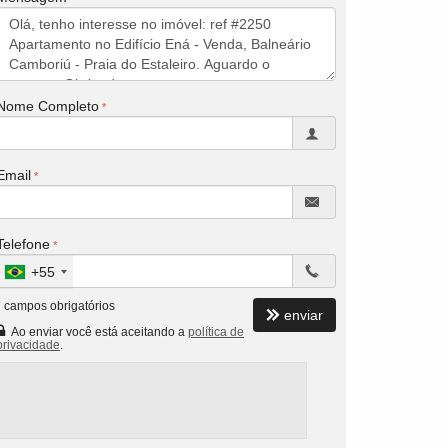
Nome Completo
Email
Telefone
+55
*
campos obrigatórios
enviar
Ao enviar você está aceitando a
política de
privacidade
.