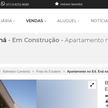
imóveis favoritos
(47) 9.9252-8080
LIÁRIA
VENDAS
ALUGUEL
NOTÍCIA
ná
- Em Construção
-
Apartamento no
Balneário Camboriú
Praia do Estaleiro
Apartamento no Ed. Ená na
B
E