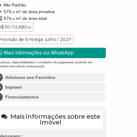
Alto Padrão
579,
m² de área privativa
09
579,
m² de área total
09
R$ 30.112.680,
00
Previsão de Entrega: julho / 2027
Mais Informações via WhatsApp
 preços, disponibilidades e condições de pagamento poderão ser
terados sem prévia comunicação.
Adicionar aos Favoritos
Imprimir
Financiamentos
Mais informações sobre este
imóvel
Mensagem