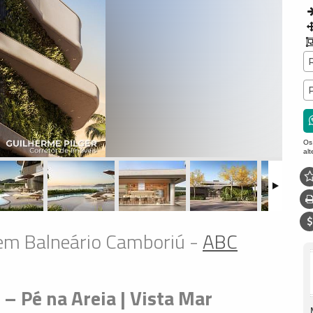
Os
al
 em Balneário Camboriú -
ABC
– Pé na Areia | Vista Mar