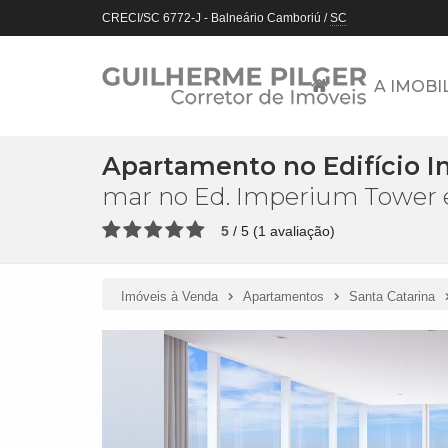
CRECI/SC 6772-J
- Balneário Camboriú /
SC
A IMOBI
Apartamento no Edifício 
mar no Ed. Imperium Tower 
5
/
5
(
1
avaliação)
Imóveis à Venda
Apartamentos
Santa Catarina