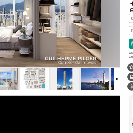
Os
al