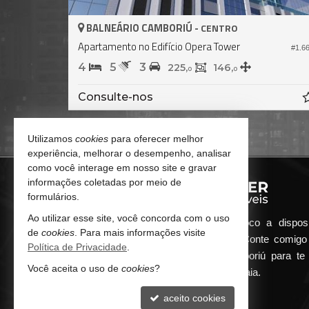
BALNEÁRIO CAMBORIÚ -
CENTRO
Apartamento no Edifício Phoenix Tower
#638
#5
3
4
2
139,
0
Consulte-nos
Utilizamos
cookies
para oferecer melhor
experiência, melhorar o desempenho, analisar
como você interage em nosso site e gravar
informações coletadas por meio de
formulários.
Ao utilizar esse site, você concorda com o uso
Qualquer dúvida que surgir me coloco a dispos
de
cookies
. Para mais informações visite
atender de maneira ágil e eficiente. Conte comig
Política de Privacidade
.
minha imobiliária em Balneário Camboriú para te 
Você aceita o uso de
cookies
?
encontrar o seu imóvel ideal aqui na Praia.
aceito cookies
CONTATO