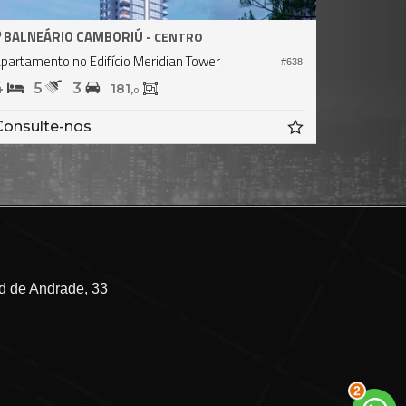
BALNEÁRIO CAMBORIÚ -
CENTRO
Apartamento no Edifício Titanium Tower
#2.565
4
5
4
346,
0
R$ 53.800.000,
00
 de Andrade, 33
2