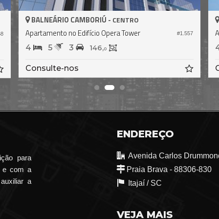
BALNEÁRIO CAMBORIÚ -
CENTRO
Apartamento no Edifício Phoenix Tower
12
#1.057
3
4
2
139,
0
Consulte-nos
ENDEREÇO
Avenida Carlos Drummond
ição para
o e com a
Praia Brava - 88306-830
auxiliar a
Itajaí /
SC
VEJA MAIS