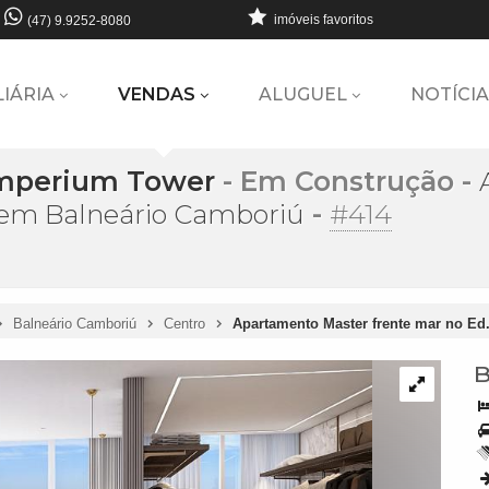
imóveis favoritos
(47) 9.9252-8080
LIÁRIA
VENDAS
ALUGUEL
NOTÍCIA
Imperium Tower
- Em Construção
-
-
#414
em Balneário Camboriú
Balneário Camboriú
Centro
Apartamento Master frente mar no E
B