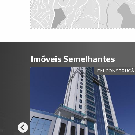
Imóveis Semelhantes
STRUÇÃO