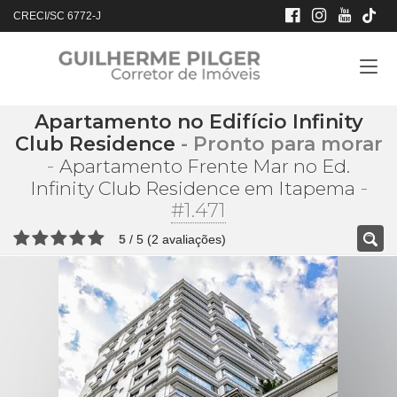
CRECI/SC 6772-J
Apartamento no Edifício Infinity
Club Residence
- Pronto para morar
-
Apartamento Frente Mar no Ed.
-
Infinity Club Residence em Itapema
#1.471
5
/
5
(
2
avaliações)