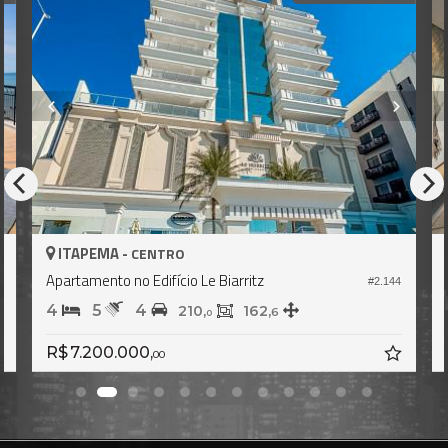
ITAPEMA -
RO
CENTRO
cio Le Biarritz
Apartamento no Edifício Su
#2.144
4
5
3
210,
162,
229,
6
0
0
R$ 8.602.000,
00