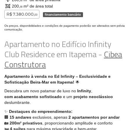
00
200,
m² de área total
00
R$ 7.380.000,
financiamento bancário
00
Os preços, disponibilidades e condições de pagamento poderão ser alterados sem prévia
comunicação.
Apartamento no Edifício Infinity
Club Residence em Itapema -
Cibea
Construtora
Apartamento à venda no Ed
Infinity – Exclusividade e
Sofisticação Beira-Mar em Itapema!
🌟
Descubra um novo patamar de luxo no
Infinity
,
com
acabamento sofisticado
e um
projeto neoclássico
deslumbrante.
✨
Destaques do empreendimento:
🏢
15 andares
exclusivos, apenas
2 apartamentos por andar
🏡
200m² privativos
, proporcionando amplitude e conforto
🛏
4 suítes
para máxima privacidade e bem-estar