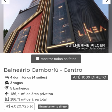
mostrar todas as fotos
Balneário Camboriú
-
Centro
ATÉ 100X DIRETO
4 dormitórios (4 suítes)
3 vagas
5 banheiros
186,
m² de área privativa
75
186,
m² de área total
75
R$ 4.020.723,
20
financiamento direto