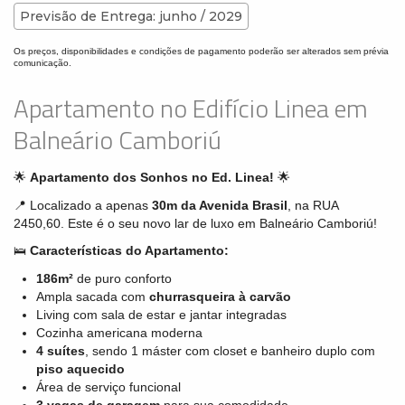
Previsão de Entrega: junho / 2029
Os preços, disponibilidades e condições de pagamento poderão ser alterados sem prévia
comunicação.
Apartamento no Edifício Linea em
Balneário Camboriú
🌟
Apartamento dos Sonhos no Ed. Linea!
🌟
📍 Localizado a apenas
30m da Avenida Brasil
, na RUA
2450,60. Este é o seu novo lar de luxo em Balneário Camboriú!
🛌
Características do Apartamento:
186m²
de puro conforto
Ampla sacada com
churrasqueira à carvão
Living com sala de estar e jantar integradas
Cozinha americana moderna
4 suítes
, sendo 1 máster com closet e banheiro duplo com
piso aquecido
Área de serviço funcional
3 vagas de garagem
para sua comodidade