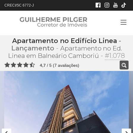
CRECI/SC 6772-J
Apartamento no Edifício Linea
-
Lançamento
-
Apartamento no Ed.
-
#1.078
Linea em Balneário Camboriú
4,7
/
5
(
7
avaliações)