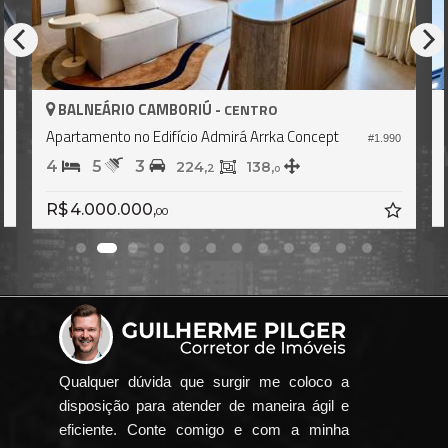
ORIÚ -
BALNEÁRIO CAMBORIÚ 
CENTRO
ício Admirá Arrka Concept
Apartamento no Edifício La
#1.990
4
5
3
224,
138,
173,
2
6
0
R$ 4.060.000,
00
Qualquer dúvida que surgir me coloco a
disposição para atender de maneira ágil e
eficiente. Conte comigo e com a minha