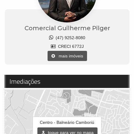
Comercial Guilherme Pilger
(47) 9252-8080
CRECI 6772J
mais imóveis
Imediações
Centro - Balneário Camboriú
toque para ver no mapa