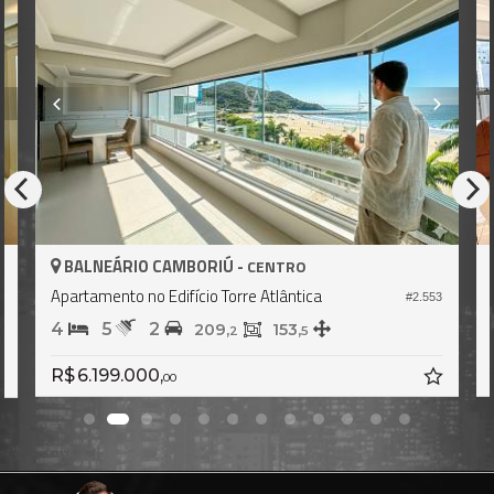
BALNEÁRIO CAMBORIÚ -
CENTRO
Apartamento no Edifício Torre Atlântica
#2.553
3
4
5
2
209,
153,
2
5
R$ 6.199.000,
00