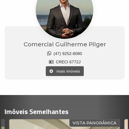
Comercial Guilherme Pilger
(47) 9252-8080
CRECI 6772J
mais imóveis
Imóveis Semelhantes
R
VISTA PANORÂMICA