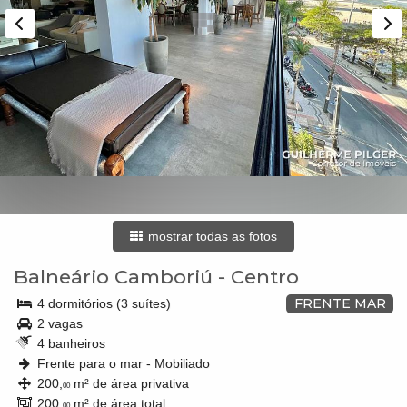
mostrar todas as fotos
Balneário Camboriú
-
Centro
FRENTE MAR
4 dormitórios (3 suítes)
2 vagas
4 banheiros
Frente para o mar - Mobiliado
200,
m² de área privativa
00
200,
m² de área total
00