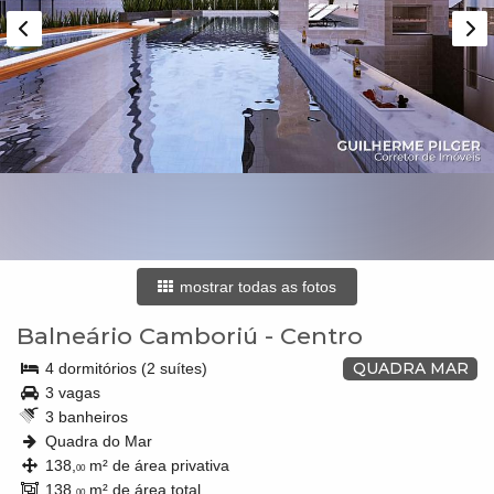
mostrar todas as fotos
Balneário Camboriú
-
Centro
QUADRA MAR
4 dormitórios (2 suítes)
3 vagas
3 banheiros
Quadra do Mar
138,
m² de área privativa
00
138,
m² de área total
00