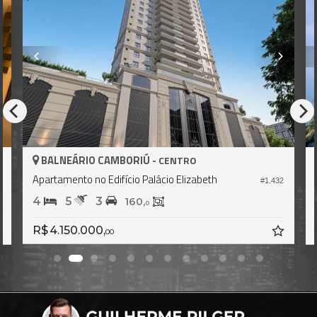
BALNEÁRIO CAMBORIÚ -
BALN
CENTRO
Apartamento no Edifício Palácio Elizabeth
Apartam
#1.432
4
5
3
4
160,
0
R$ 4.150.000,
R$ 4.1
00