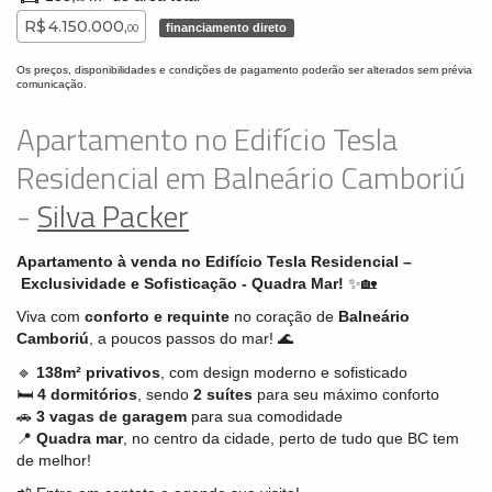
R$ 4.150.000,
financiamento direto
00
Os preços, disponibilidades e condições de pagamento poderão ser alterados sem prévia
comunicação.
Apartamento no Edifício Tesla
Residencial em Balneário Camboriú
-
Silva Packer
Apartamento à venda no Edifício Tesla Residencial –
Exclusividade e Sofisticação - Quadra Mar!
✨🏡
Viva com
conforto e requinte
no coração de
Balneário
Camboriú
, a poucos passos do mar! 🌊
🔹
138m² privativos
, com design moderno e sofisticado
🛏️
4 dormitórios
, sendo
2 suítes
para seu máximo conforto
🚗
3 vagas de garagem
para sua comodidade
📍
Quadra mar
, no centro da cidade, perto de tudo que BC tem
de melhor!