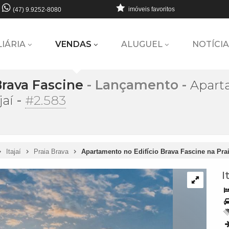
imóveis favoritos
(47) 9.9252-8080
LIÁRIA
VENDAS
ALUGUEL
NOTÍCIA
Brava Fascine
- Lançamento
-
Aparta
-
#2.583
jaí
Itajaí
Praia Brava
Apartamento no Edifício Brava Fascine na Prai
I