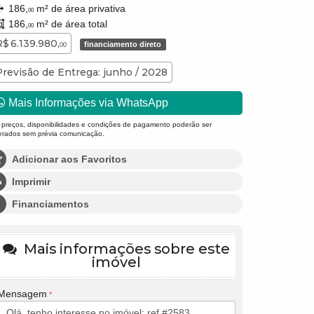
186,
m² de área privativa
00
186,
m² de área total
00
R$ 6.139.980,
financiamento direto
00
Previsão de Entrega: junho / 2028
Mais Informações via WhatsApp
 preços, disponibilidades e condições de pagamento poderão ser
terados sem prévia comunicação.
Adicionar aos Favoritos
Imprimir
Financiamentos
Mais informações sobre este
imóvel
Mensagem