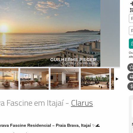
Os
al
a Fascine em Itajaí -
Clarus
ava Fascine Residencial – Praia Brava, Itajaí
✨🌊