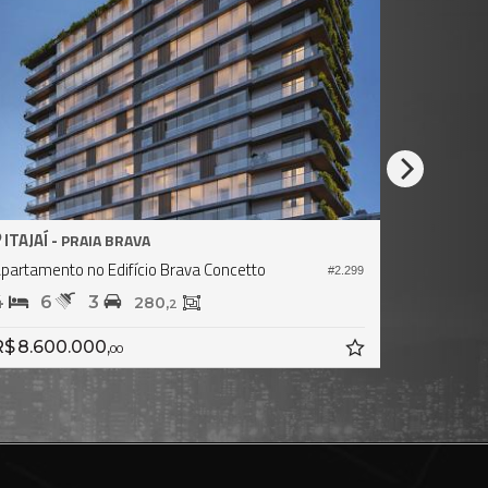
ITAJAÍ -
ITAJAÍ -
PRAIA BRAVA
partamento no Edifício Brava Concetto
Apartament
#2.299
4
6
3
3
4
280,
2
$ 8.600.000,
Consult
00