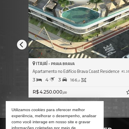
ITAJAÍ -
PRAIA BRAVA
Apartamento no Edifício Brava Coast Residence
#2.009
#1.1
3
4
3
166,
0
R$ 4.250.000,
00
Utilizamos
cookies
para oferecer melhor
experiência, melhorar o desempenho, analisar
como você interage em nosso site e gravar
informações coletadas por meio de