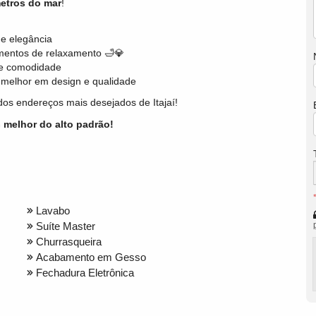
etros do mar
!
e elegância
mentos de relaxamento 🛁💎
e e comodidade
o melhor em design e qualidade
os endereços mais desejados de Itajaí!
 melhor do alto padrão!
Lavabo
Suíte Master
Churrasqueira
Acabamento em Gesso
Fechadura Eletrônica