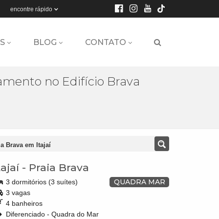
encontre rápido
S
BLOG
CONTATO
mento no Edifício Brava
a Brava em Itajaí
tajaí
-
Praia Brava
QUADRA MAR
3 dormitórios (3 suítes)
3 vagas
4 banheiros
Diferenciado - Quadra do Mar