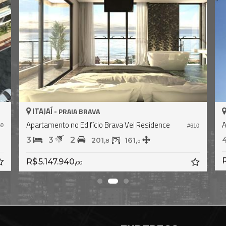
ITAJAÍ -
PRAIA BRAVA
Apartamento no Edifício Brava Vel Residence
A
60
#610
3
3
2
201,
161,
8
0
R
R$ 5.147.940,
00