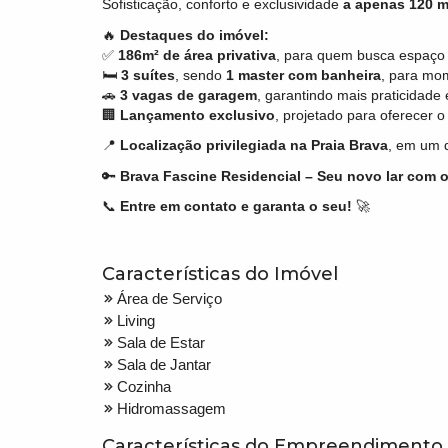
Sofisticação, conforto e exclusividade
a apenas 120 m
🔥
Destaques do imóvel:
✅
186
m² de área privativa
, para quem busca espaço 
🛏️
3 suítes
, sendo
1 master com banheira
, para mo
🚗
3 vagas de garagem
, garantindo mais praticidad
🏢
Lançamento exclusivo
, projetado para oferecer 
📍
Localização privilegiada na Praia Brava
, em um d
🔑
Brava Fascine Residencial – Seu novo lar com o
📞
Entre em contato e garanta o seu!
🚀
Características do Imóvel
Área de Serviço
Living
Sala de Estar
Sala de Jantar
Cozinha
Hidromassagem
Características do Empreendimento