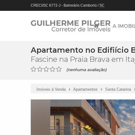
CRECI/SC 6772-J
- Balneário Camboriú /
SC
A IMOBI
Apartamento no Edifiício 
Fascine na Praia Brava em Ita
(nenhuma avaliação)
Imóveis à Venda
Apartamentos
Santa Catarina