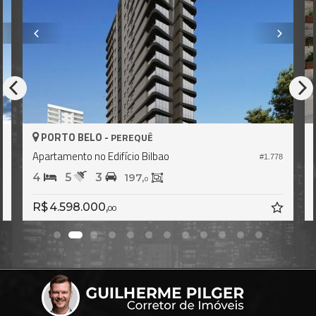
PORTO BELO -
PEREQUÊ
Apartamento no Edifício Bilbao
1
#1.778
4
5
3
197,
0
R$ 4.598.000,
00