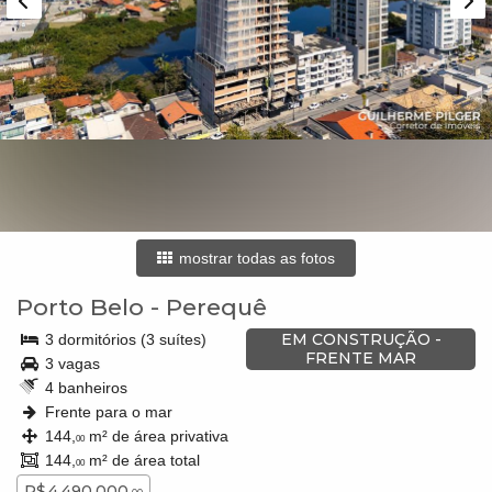
mostrar todas as fotos
Porto Belo
-
Perequê
EM CONSTRUÇÃO -
3 dormitórios (3 suítes)
FRENTE MAR
3 vagas
4 banheiros
Frente para o mar
144,
m² de área privativa
00
144,
m² de área total
00
R$ 4.490.000,