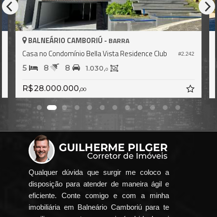
BALNEÁRIO CAMBORIÚ -
BALN
BARRA
Casa no Condomínio Bella Vista Residence Club
Casa
#2.242
5
8
8
6
1.030,
0
R$ 28.000.000,
R$ 9.5
00
Qualquer dúvida que surgir me coloco a
disposição para atender de maneira ágil e
eficiente. Conte comigo e com a minha
imobiliária em Balneário Camboriú para te