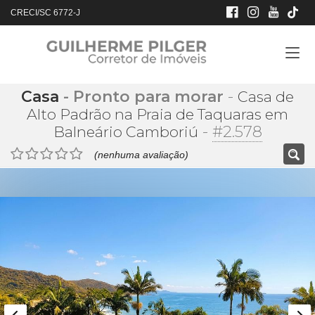
CRECI/SC 6772-J
Casa
- Pronto para morar
-
Casa de
Alto Padrão na Praia de Taquaras em
-
#2.578
Balneário Camboriú
(nenhuma avaliação)