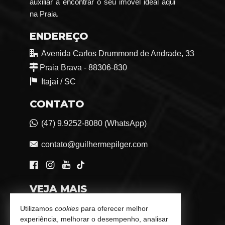
auxiliar a encontrar o seu imóvel ideal aqui
na Praia.
ENDEREÇO
Avenida Carlos Drummond de Andrade, 33
Praia Brava - 88306-830
Itajaí /
SC
CONTATO
(47) 9.9252-8080 (WhatsApp)
contato@guilhermepilger.com
VEJA MAIS
Consultoria Imobiliária Personalizada
Utilizamos
cookies
para oferecer melhor
experiência, melhorar o desempenho, analisar