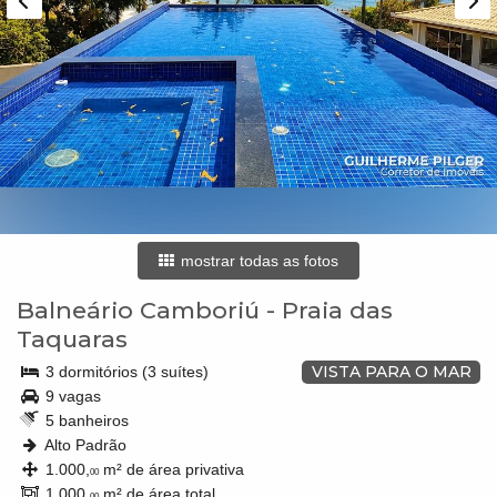
mostrar todas as fotos
Balneário Camboriú
-
Praia das
Taquaras
VISTA PARA O MAR
3 dormitórios (3 suítes)
9 vagas
5 banheiros
Alto Padrão
1.000,
m² de área privativa
00
1.000,
m² de área total
00