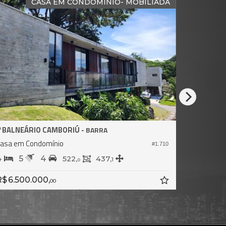
PISCINA PRIVATIVA
BALNEÁRIO CAMBORIÚ -
PRAIA DAS TAQUARAS
asa em Condomínio no Bosque de Taquaras
#2.598
3
5
2
339,
0
R$ 4.500.000,
00