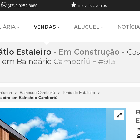
imóveis favoritos
(47) 9.9252-8080
LIÁRIA
VENDAS
ALUGUEL
NOTÍCIA
io Estaleiro
- Em Construção
-
Cas
-
#913
iro em Balneário Camboriú
atarina
Balneário Camboriú
Praia do Estaleiro
taleiro em Balneário Camboriú
B
E