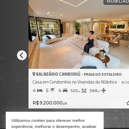
OBILIADA
CASA EM CONDOMÍN
BALNEÁRIO CAMBORIÚ -
ARIRIBÁ
Casa no Condomínio Haras Rio do Ouro
#1.710
#8
4
6
4
600,
575,
0
0
R$ 6.890.000,
00
Utilizamos
cookies
para oferecer melhor
experiência, melhorar o desempenho, analisar