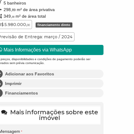
5 banheiros
298,
m² de área privativa
89
349,
m² de área total
00
R$ 5.980.000,
financiamento direto
00
Previsão de Entrega: março / 2024
Mais Informações via WhatsApp
 preços, disponibilidades e condições de pagamento poderão ser
terados sem prévia comunicação.
Adicionar aos Favoritos
Imprimir
Financiamentos
Mais informações sobre este
imóvel
Mensagem