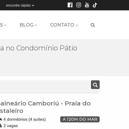
encontre rápido
S
BLOG
CONTATO
a no Condomínio Pátio
alneário Camboriú
-
Praia do
staleiro
A 120M DO MAR
4 dormitórios (4 suítes)
2 vagas