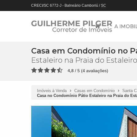
CRECI/SC 6772-J
- Balneário Camboriú /
SC
A IMOBI
Casa em Condomínio no Pát
Estaleiro na Praia do Estale
4,8
/
5
(
4
avaliações)
Imóveis à Venda
Casas em Condomínio
Santa C
Casa no Condomínio Pátio Estaleiro na Praia do Es