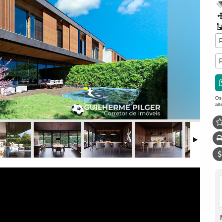
Os
al