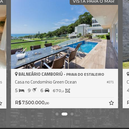
IO
CASA COM PÍER E VAGA NÁUTICA
BALNEÁRIO CAMBORIÚ -
BARRA
Casa em Condomínio no Marina Camboriú
C
#403
69
3
4
2
220,
0
R$ 4.500.000,
00