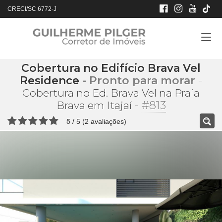
CRECI/SC 6772-J
Cobertura no Edifício Brava Vel
Residence
- Pronto para morar
-
Cobertura no Ed. Brava Vel na Praia
-
#813
Brava em Itajaí
5
/
5
(
2
avaliações)