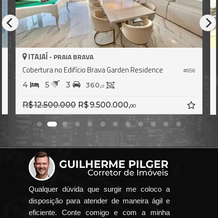
AJAÍ -
ITAJAÍ -
PRAIA BRAVA
P
rtura no Edifício Brava Garden Residence
Apartamento
#656
5
3
3
3
360,
0
12.500.000
R$ 9.500.000,
R$ 5.147.
00
Qualquer dúvida que surgir me coloco a
disposição para atender de maneira ágil e
eficiente. Conte comigo e com a minha