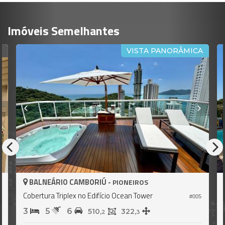
Imóveis Semelhantes
A
VISTA PANORÂMICA
BALNEÁRIO CAMBORIÚ -
PIONEIROS
Cobertura Triplex no Edifício Ocean Tower
7
#005
3
5
6
510,
322,
2
3