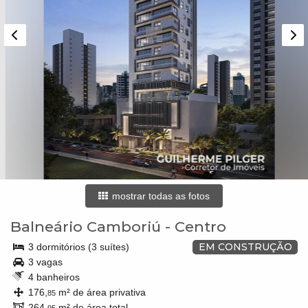
mostrar todas as fotos
Balneário Camboriú
-
Centro
EM CONSTRUÇÃO
3 dormitórios (3 suítes)
3 vagas
4 banheiros
176,
m² de área privativa
85
264,
m² de área total