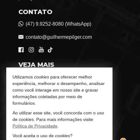
CONTATO
(47) 9.9252-8080 (WhatsApp)
contato@guilhermepilger.com
VEJA MAIS
Consultoria Imobiliária Personalizada
Utilizamos
cookies
para oferecer melhor
experiência, melhorar o desempenho, analisar
trabalhe conosco
como você interage em nosso site e gravar
informações coletadas por meio de
Indicadores Financeiros
formulários.
Ao utilizar esse site, você concorda com o uso
Imóveis Favoritos
de
cookies
. Para mais informações visite
Política de Privacidade
.
Mapa de Imóveis
Você aceita o uso de
cookies
?