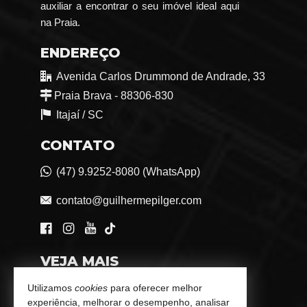
auxiliar a encontrar o seu imóvel ideal aqui
na Praia.
ENDEREÇO
Avenida Carlos Drummond de Andrade, 33
Praia Brava - 88306-830
Itajaí /
SC
CONTATO
(47) 9.9252-8080 (WhatsApp)
contato@guilhermepilger.com
VEJA MAIS
Consultoria Imobiliária Personalizada
Utilizamos
cookies
para oferecer melhor
experiência, melhorar o desempenho, analisar