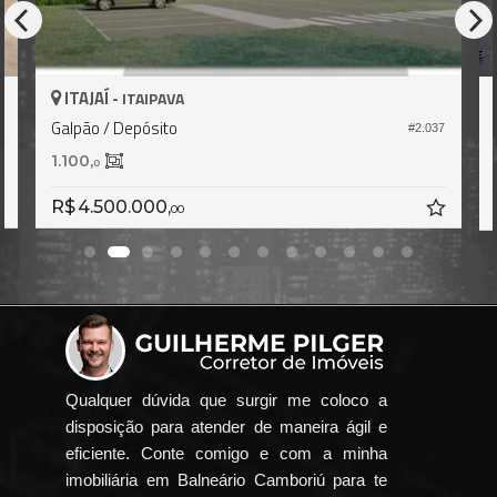
ITAJAÍ -
ITAIPAVA
Galpão / Depósito
1
#2.037
1.100,
0
R$ 4.500.000,
00
Qualquer dúvida que surgir me coloco a
disposição para atender de maneira ágil e
eficiente. Conte comigo e com a minha
imobiliária em Balneário Camboriú para te