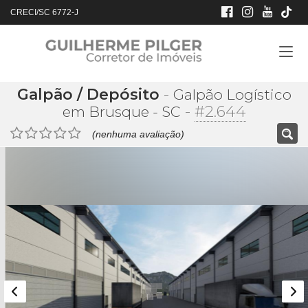
CRECI/SC 6772-J
Galpão / Depósito
-
Galpão Logístico
-
#2.644
em Brusque - SC
(nenhuma avaliação)