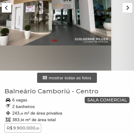
mostrar todas as fotos
Balneário Camboriú
-
Centro
SALA COMERCIAL
6 vagas
2 banheiros
243,
m² de área privativa
09
383,
m² de área total
84
R$ 9.900.000,
00