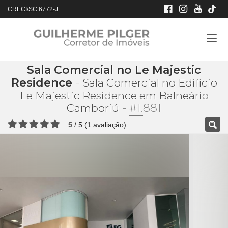
CRECI/SC 6772-J
Sala Comercial no Le Majestic
Residence
-
Sala Comercial no Edifício
Le Majestic Residence em Balneário
-
#1.881
Camboriú
5
/
5
(
1
avaliação)