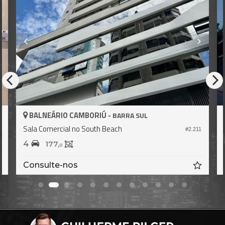
BALNEÁRIO CAMBORIÚ -
BARRA SUL
Sala Comercial no South Beach
7
#2.211
4
177,
0
Consulte-nos