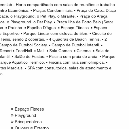
reenlab - Horta compartilhada com salas de reuniões e trabalho.
entro Ecumênico. ▪ Praças Condominiais: ▪ Praça do Caixa D’aço
ace. o Playground. o Pet Play. o Mirante. ▪ Praça do Araçá
e. o Playground. o Pet Play. ▪ Praça Ilha de Porto Belo (Setor
na. ▪ Prainha. ▪ Espelho D’água. ▪ Espaço Fitness. ▪ Espaço
 Esportivo ▪ Parque Linear com ciclovia de 5km. ▪ Circuito de
nis, sendo 2 cobertas. ▪ 4 Quadras de Beach Tennis. ▪ 2
Campo de Futebol Society. ▪ Campo de Futebol Infantil. ▪
Resort ▪ FoodHall. ▪ Mall. ▪ Sala Games. ▪ Cinema. ▪ Sala de
fantil. ▪ Salão de Festas. ▪ Piscina com praia de areia. ▪ Parque
Parque Aquático Térmico. ▪ Piscina com raia semiolímpica. ▪
rtes Marciais. ▪ SPA com consultórios, salas de atendimento e
o.
Espaço Fitness
Playground
Brinquedoteca
Quiosque Externo