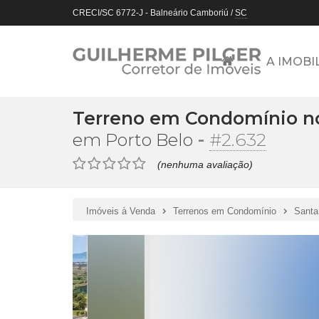
CRECI/SC 6772-J
- Balneário Camboriú /
SC
A IMOBI
Terreno em Condomínio no
-
#2.632
em Porto Belo
(nenhuma avaliação)
Imóveis à Venda
Terrenos em Condomínio
Santa