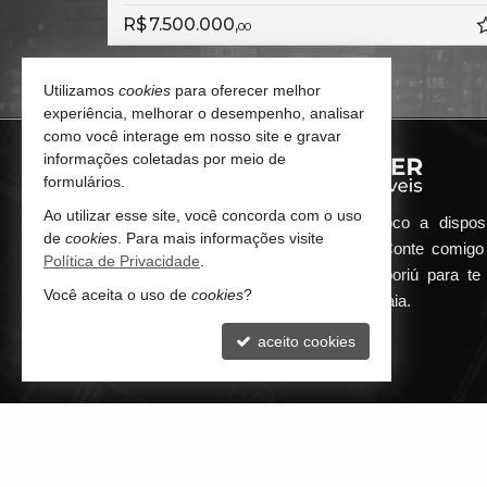
R$ 7.500.000,
00
Utilizamos
cookies
para oferecer melhor
experiência, melhorar o desempenho, analisar
como você interage em nosso site e gravar
informações coletadas por meio de
formulários.
Ao utilizar esse site, você concorda com o uso
Qualquer dúvida que surgir me coloco a dispos
de
cookies
. Para mais informações visite
atender de maneira ágil e eficiente. Conte comig
Política de Privacidade
.
minha imobiliária em Balneário Camboriú para te 
Você aceita o uso de
cookies
?
encontrar o seu imóvel ideal aqui na Praia.
aceito cookies