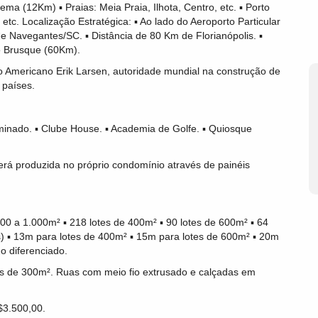
ema (12Km) ▪ Praias: Meia Praia, Ilhota, Centro, etc. ▪ Porto
etc. Localização Estratégica: ▪ Ao lado do Aeroporto Particular
e Navegantes/SC. ▪ Distância de 80 Km de Florianópolis. ▪
e Brusque (60Km).
to Americano Erik Larsen, autoridade mundial na construção de
 países.
uminado. ▪ Clube House. ▪ Academia de Golfe. ▪ Quiosque
será produzida no próprio condomínio através de painéis
a 1.000m² ▪ 218 lotes de 400m² ▪ 90 lotes de 600m² ▪ 64
s) ▪ 13m para lotes de 400m² ▪ 15m para lotes de 600m² ▪ 20m
o diferenciado.
s de 300m². Ruas com meio fio extrusado e calçadas em
$3.500,00.