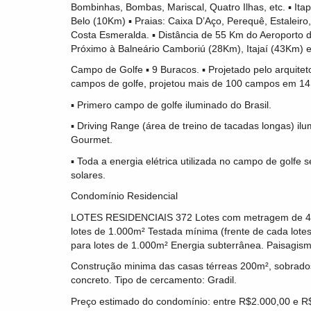
Bombinhas, Bombas, Mariscal, Quatro Ilhas, etc. ▪ Itap
Belo (10Km) ▪ Praias: Caixa D’Aço, Perequê, Estaleiro, 
Costa Esmeralda. ▪ Distância de 55 Km do Aeroporto d
Próximo à Balneário Camboriú (28Km), Itajaí (43Km) 
Campo de Golfe ▪ 9 Buracos. ▪ Projetado pelo arquite
campos de golfe, projetou mais de 100 campos em 14
▪ Primero campo de golfe iluminado do Brasil.
▪ Driving Range (área de treino de tacadas longas) il
Gourmet.
▪ Toda a energia elétrica utilizada no campo de golfe 
solares.
Condomínio Residencial
LOTES RESIDENCIAIS 372 Lotes com metragem de 400 
lotes de 1.000m² Testada mínima (frente de cada lote
para lotes de 1.000m² Energia subterrânea. Paisagism
Construção minima das casas térreas 200m², sobrado
concreto. Tipo de cercamento: Gradil.
Preço estimado do condomínio: entre R$2.000,00 e R