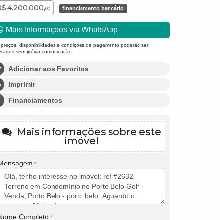
R$ 4.200.000,
financiamento bancário
00
Mais Informações via WhatsApp
 preços, disponibilidades e condições de pagamento poderão ser
terados sem prévia comunicação.
Adicionar aos Favoritos
Imprimir
Financiamentos
Mais informações sobre este
imóvel
Mensagem
Nome Completo