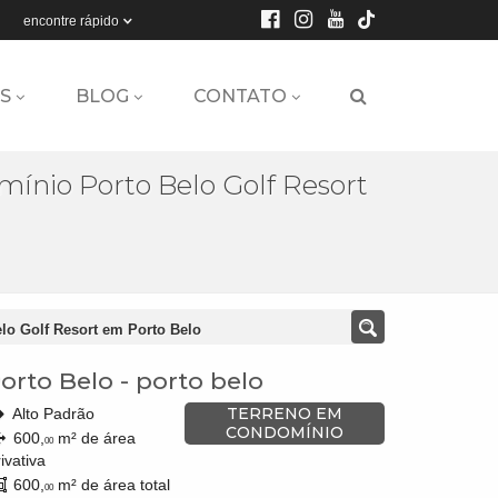
encontre rápido
S
BLOG
CONTATO
ínio Porto Belo Golf Resort
lo Golf Resort em Porto Belo
orto Belo
-
porto belo
TERRENO EM
Alto Padrão
CONDOMÍNIO
600,
m² de área
00
ivativa
600,
m² de área total
00