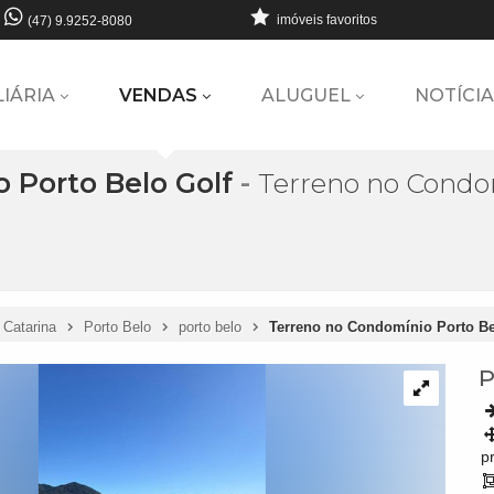
imóveis favoritos
(47) 9.9252-8080
LIÁRIA
VENDAS
ALUGUEL
NOTÍCIA
 Porto Belo Golf
-
Terreno no Condom
 Catarina
Porto Belo
porto belo
Terreno no Condomínio Porto Be
P
pr