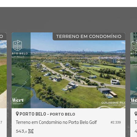
TERRENO EM CONDOMÍNIO
PORTO BELO -
POR
PORTO BELO
Terreno em Condomínio no Porto Belo Golf
Terre
#2.339
543,
425,
0
0