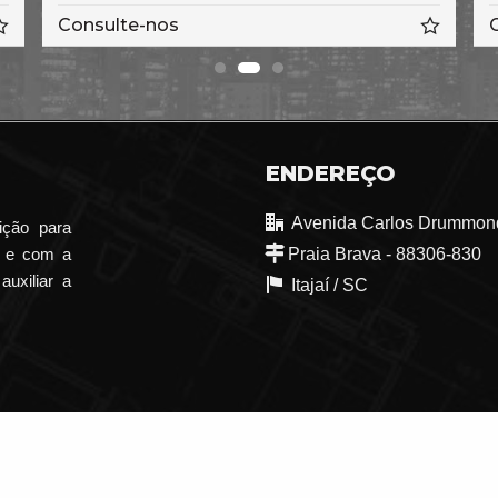
Consulte-nos
Cons
ENDEREÇO
Avenida Carlos Drummond
ição para
o e com a
Praia Brava - 88306-830
auxiliar a
Itajaí /
SC