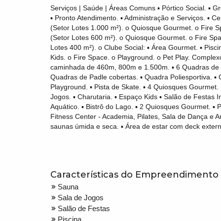
Serviços | Saúde | Áreas Comuns ▪ Pórtico Social. ▪ G
▪ Pronto Atendimento. ▪ Administração e Serviços. ▪ C
(Setor Lotes 1.000 m²). o Quiosque Gourmet. o Fire Sp
(Setor Lotes 600 m²). o Quiosque Gourmet. o Fire Spac
Lotes 400 m²). o Clube Social: ▪ Área Gourmet. ▪ Pisci
Kids. o Fire Space. o Playground. o Pet Play. Complexo
caminhada de 460m, 800m e 1.500m. ▪ 6 Quadras de Tê
Quadras de Padle cobertas. ▪ Quadra Poliesportiva. ▪ 
Playground. ▪ Pista de Skate. ▪ 4 Quiosques Gourmet. 
Jogos. ▪ Charutaria. ▪ Espaço Kids ▪ Salão de Festas In
Aquático. ▪ Bistrô do Lago. ▪ 2 Quiosques Gourmet. ▪ 
Fitness Center - Academia, Pilates, Sala de Dança e A
saunas úmida e seca. ▪ Área de estar com deck extern
Características do Empreendimento
Sauna
Sala de Jogos
Salão de Festas
Piscina