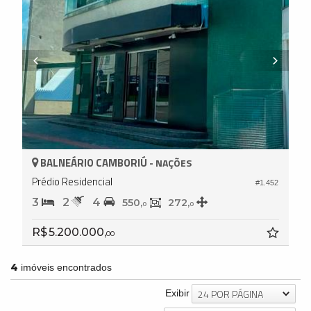
BALNEÁRIO CAMBORIÚ -
NAÇÕES
Prédio Residencial
#1.452
3
2
4
550,
272,
0
0
R$ 5.200.000,
00
4
imóveis encontrados
24 POR PÁGINA
Exibir