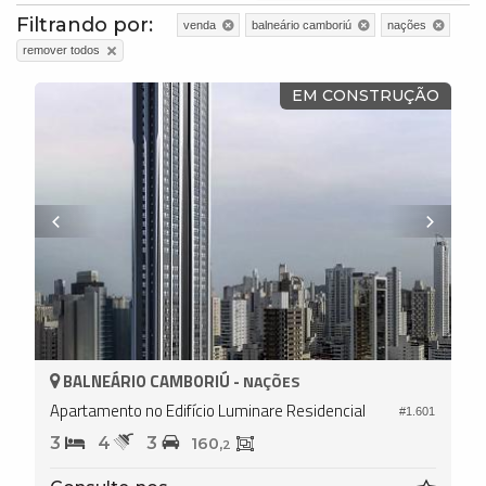
Filtrando por:
venda
balneário camboriú
nações
remover todos
EM CONSTRUÇÃO
BALNEÁRIO CAMBORIÚ -
NAÇÕES
Apartamento no Edifício Luminare Residencial
#1.601
3
4
3
160,
2