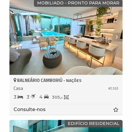
MOBILIADO - PRONTO PARA MORAR
BALNEÁRIO CAMBORIÚ -
NAÇÕES
Casa
#2.510
3
3
4
305,
0
Consulte-nos
EDIFÍCIO RESIDENCIAL