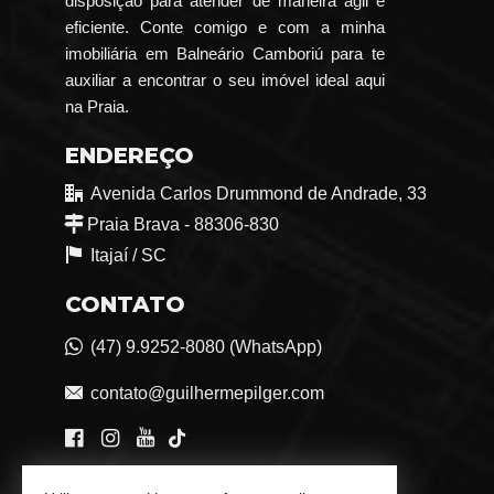
disposição para atender de maneira ágil e
eficiente. Conte comigo e com a minha
imobiliária em Balneário Camboriú para te
auxiliar a encontrar o seu imóvel ideal aqui
na Praia.
ENDEREÇO
Avenida Carlos Drummond de Andrade, 33
Praia Brava - 88306-830
Itajaí /
SC
CONTATO
(47) 9.9252-8080 (WhatsApp)
contato@guilhermepilger.com
VEJA MAIS