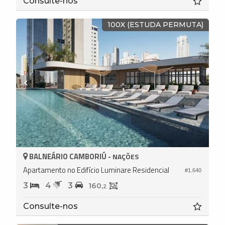
Consulte-nos
100X (ESTUDA PERMUTA)
BALNEÁRIO CAMBORIÚ -
NAÇÕES
Apartamento no Edifício Luminare Residencial
#1.640
3
4
3
160,
2
Consulte-nos