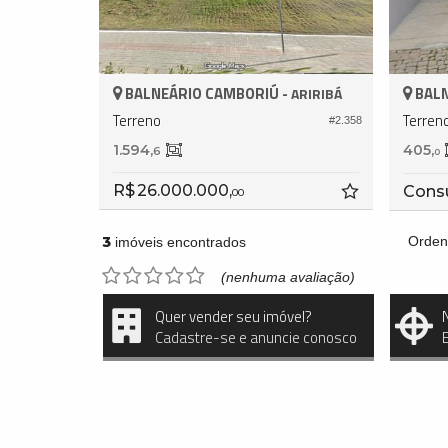
BALNEÁRIO CAMBORIÚ -
BALN
ARIRIBÁ
Terreno
Terren
#2.358
1.594,
405,
6
0
R$ 26.000.000,
Cons
00
3
Orden
imóveis encontrados
(nenhuma avaliação)
Quer vender seu imóvel?
Cadastre-se e anuncie conosco