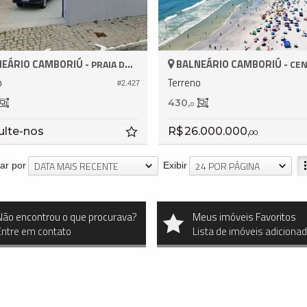
EÁRIO CAMBORIÚ -
BALNEÁRIO CAMBORIÚ -
PRAIA DOS AMORES
CE
o
Terreno
#2.427
430,
0
ulte-nos
R$ 26.000.000,
00
DATA MAIS RECENTE
24 POR PÁGINA
ar por
Exibir
Não encontrou o que procurava?
Meus imóveis Favoritos
Entre em contato
Lista de imóveis adiciona