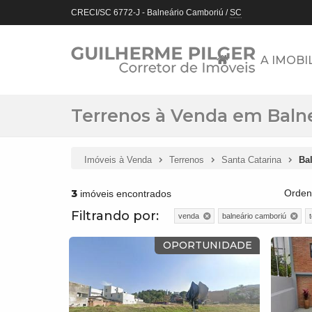
CRECI/SC 6772-J
- Balneário Camboriú /
SC
A IMOBI
Terrenos à Venda em Balne
Imóveis à Venda
Terrenos
Santa Catarina
Ba
3
Orden
imóveis encontrados
Filtrando por:
venda
balneário camboriú
OPORTUNIDADE