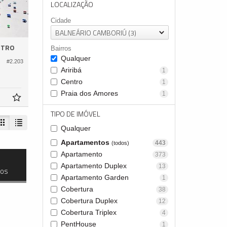
LOCALIZAÇÃO
Cidade
BALNEÁRIO CAMBORIÚ (3)
NTRO
Bairros
Qualquer
#2.203
Ariribá
1
Centro
1
Praia dos Amores
1
TIPO DE IMÓVEL
Qualquer
Apartamentos
443
(todos)
Apartamento
373
Apartamento Duplex
13
dos
Apartamento Garden
1
Cobertura
38
Cobertura Duplex
12
Cobertura Triplex
4
PentHouse
1