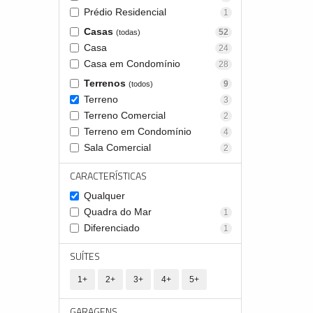
Prédio Residencial
1
Casas
52
(todas)
Casa
24
Casa em Condomínio
28
Terrenos
9
(todos)
Terreno
3
Terreno Comercial
2
Terreno em Condomínio
4
Sala Comercial
2
CARACTERÍSTICAS
Qualquer
Quadra do Mar
1
Diferenciado
1
SUÍTES
1+
2+
3+
4+
5+
GARAGENS