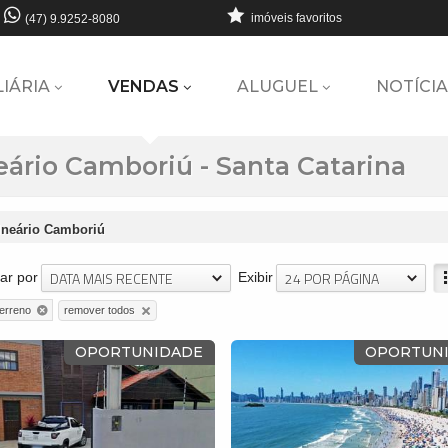
imóveis favoritos
(47) 9.9252-8080
LIÁRIA
VENDAS
ALUGUEL
NOTÍCIA
ário Camboriú - Santa Catarina
lneário Camboriú
DATA MAIS RECENTE
24 POR PÁGINA
ar por
Exibir
remover todos
terreno
OPORTUNIDADE
OPORTUN