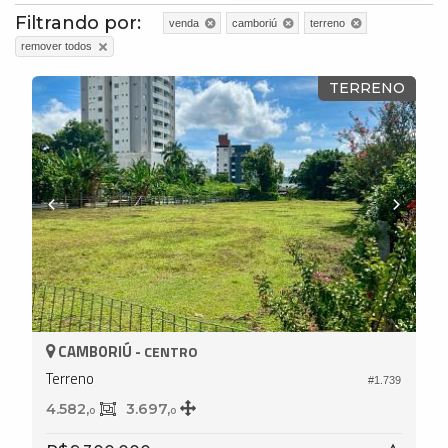
Filtrando por:
venda
camboriú
terreno
remover todos
TERRENO
CAMBORIÚ -
CENTRO
Terreno
#1.739
4.582,
3.697,
0
0