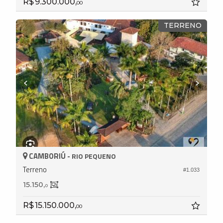
R$ 9.300.000,
00
TERRENO
CAMBORIÚ -
RIO PEQUENO
Terreno
#1.033
15.150,
0
R$ 15.150.000,
00