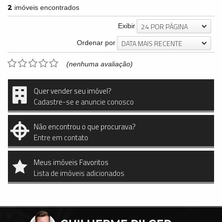
2
imóveis encontrados
24 POR PÁGINA
Exibir
DATA MAIS RECENTE
Ordenar por
(nenhuma avaliação)
Quer vender seu imóvel?
Cadastre-se e anuncie conosco
Não encontrou o que procurava?
Entre em contato
Meus imóveis Favoritos
Lista de imóveis adicionados