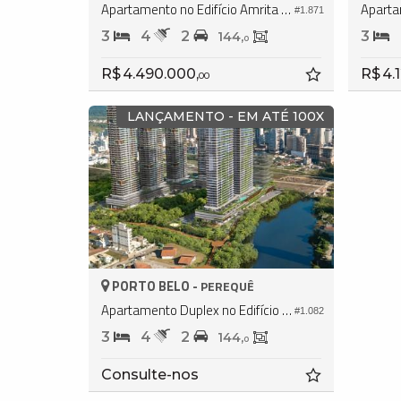
Apartamento no Edifício Amrita Apartments
#1.871
3
4
2
3
144,
0
R$ 4.490.000,
R$ 4.
00
LANÇAMENTO - EM ATÉ 100X
PORTO BELO -
PEREQUÊ
Apartamento Duplex no Edifício Lagom Perequê
#1.082
3
4
2
144,
0
Consulte-nos