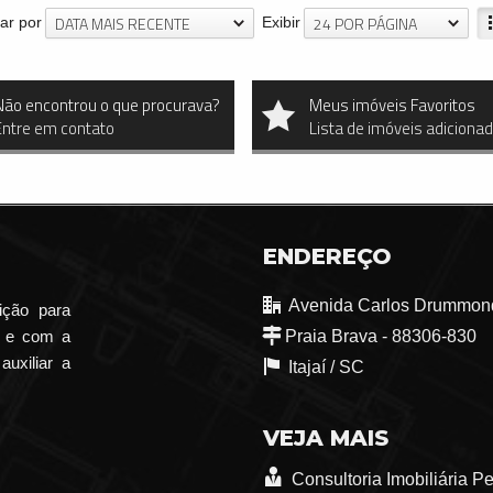
DATA MAIS RECENTE
24 POR PÁGINA
ar por
Exibir
Não encontrou o que procurava?
Meus imóveis Favoritos
Entre em contato
Lista de imóveis adiciona
ENDEREÇO
Avenida Carlos Drummond
ição para
o e com a
Praia Brava - 88306-830
auxiliar a
Itajaí /
SC
VEJA MAIS
Consultoria Imobiliária P