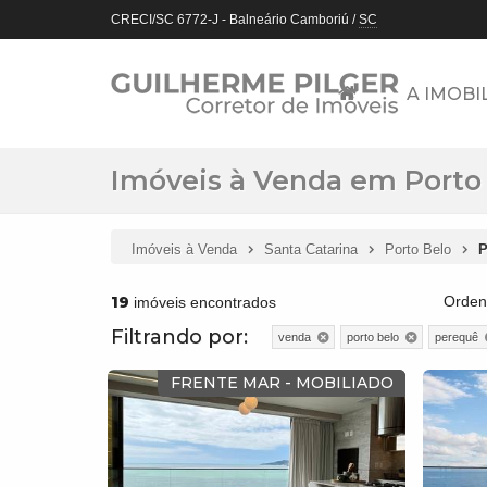
CRECI/SC 6772-J
- Balneário Camboriú /
SC
A IMOBI
Imóveis à Venda em Porto 
Imóveis à Venda
Santa Catarina
Porto Belo
P
19
Orden
imóveis encontrados
Filtrando por:
venda
porto belo
perequê
FRENTE MAR - MOBILIADO