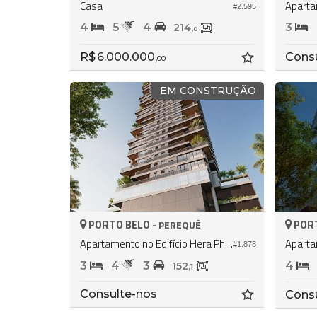
Casa
Aparta
#2.595
4
5
4
3
214,
0
R$ 6.000.000,
Cons
00
EM CONSTRUÇÃO
PORTO BELO -
PORT
PEREQUÊ
Apartamento no Edifício Hera Phacz Home
Aparta
#1.878
3
4
3
4
152,
1
Consulte-nos
Cons