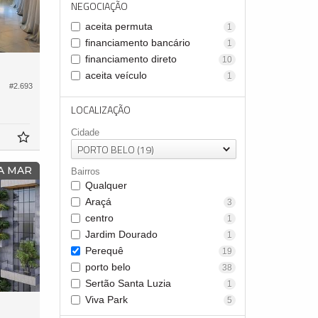
NEGOCIAÇÃO
aceita permuta
1
financiamento bancário
1
financiamento direto
10
aceita veículo
1
#2.693
LOCALIZAÇÃO
Cidade
PORTO BELO (19)
A MAR
Bairros
Qualquer
Araçá
3
centro
1
Jardim Dourado
1
Perequê
19
porto belo
38
Sertão Santa Luzia
1
Viva Park
5