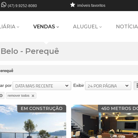
imóveis favoritos
(47) 9.9252-8080
LIÁRIA
VENDAS
ALUGUEL
NOTÍCIA
Belo - Perequê
erequê
DATA MAIS RECENTE
24 POR PÁGINA
ar por
Exibir
remover todos
EM CONSTRUÇÃO
450 METROS D