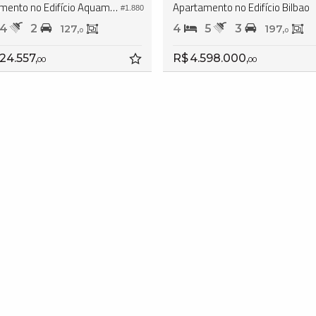
Apartamento no Edifício Aquamarine Residence
Apartamento no Edifício Bilbao
#1.880
4
2
4
5
3
127,
197,
0
0
124.557,
R$ 4.598.000,
00
00