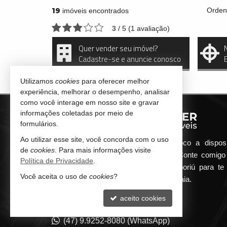
19
Orden
imóveis encontrados
3
/
5
(
1
avaliação)
Quer vender seu imóvel?
Cadastre-se e anuncie conosco
Utilizamos
cookies
para oferecer melhor
experiência, melhorar o desempenho, analisar
como você interage em nosso site e gravar
informações coletadas por meio de
formulários.
Ao utilizar esse site, você concorda com o uso
Qualquer dúvida que surgir me coloco a dispos
de
cookies
. Para mais informações visite
atender de maneira ágil e eficiente. Conte comig
Política de Privacidade
.
minha imobiliária em Balneário Camboriú para te 
Você aceita o uso de
cookies
?
encontrar o seu imóvel ideal aqui na Praia.
aceito cookies
CONTATO
(47) 9.9252-8080 (WhatsApp)