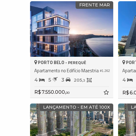
FRENTE MAR
PORTO BELO -
PORT
PEREQUÊ
Apartamento no Edifício Maestria
#1.262
4
5
3
4
205,
3
R$ 7.550.000,
R$ 6.
00
LANÇAMENTO - EM ATÉ 100X
L