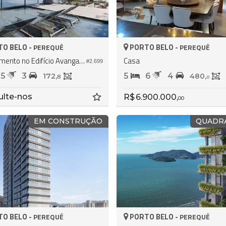
O BELO -
PORTO BELO -
PEREQUÊ
PEREQUÊ
Apartamento no Edifício Avangard Residence
Casa
#2.699
5
3
5
6
4
172,
480,
8
0
ulte-nos
R$ 6.900.000,
00
EM CONSTRUÇÃO
QUADR
O BELO -
PORTO BELO -
PEREQUÊ
PEREQUÊ