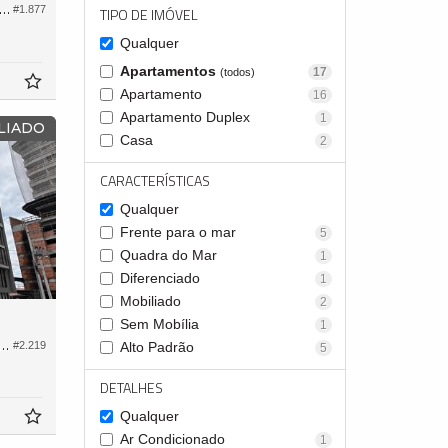
tamento no Edifício Blue Forest
#1.877
TIPO DE IMÓVEL
Qualquer
Apartamentos
17
(todos)
Apartamento
16
Apartamento Duplex
1
LIADO
Casa
2
CARACTERÍSTICAS
Qualquer
Frente para o mar
5
Quadra do Mar
1
Diferenciado
1
Mobiliado
2
Sem Mobília
1
nto no Edifício Éleve Residence
#2.219
Alto Padrão
5
DETALHES
Qualquer
Ar Condicionado
1