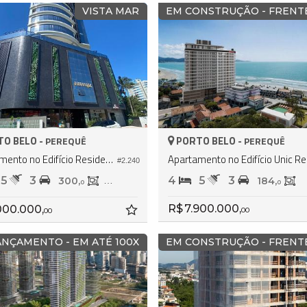
VISTA MAR
EM CONSTRUÇÃO - FRENT
O BELO -
PORTO BELO -
PEREQUÊ
PEREQUÊ
Apartamento no Edifício Residencial Singapore
Apar
#2.240
5
3
4
5
3
300,
220,
184,
0
0
0
R$ 7.900.000,
000.000,
00
00
ANÇAMENTO - EM ATÉ 100X
EM CONSTRUÇÃO - FRENT