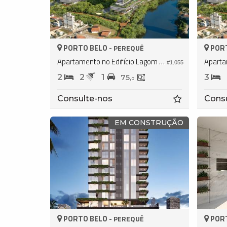
PORTO BELO -
PORT
PEREQUÊ
Apartamento no Edifício Lagom Perequê
#1.055
2
2
1
3
75,
0
Consulte-nos
Cons
EM CONSTRUÇÃO
PORTO BELO -
PORT
PEREQUÊ