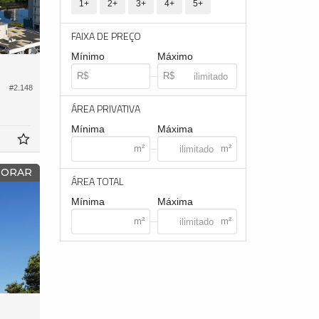
1+
2+
3+
4+
5+
FAIXA DE PREÇO
Mínimo
Máximo
#2.148
ÁREA PRIVATIVA
Mínima
Máxima
MORAR
ÁREA TOTAL
Mínima
Máxima