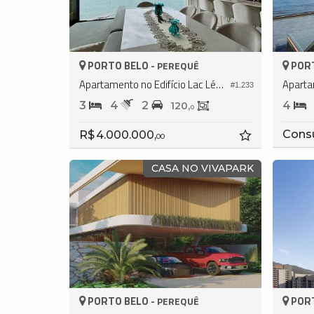
PORTO BELO -
PORT
PEREQUÊ
Apartamento no Edifício Lac Léman Residence
#1.233
3
4
2
4
120,
0
Cons
R$ 4.000.000,
00
CASA NO VIVAPARK
PORTO BELO -
PORT
PEREQUÊ