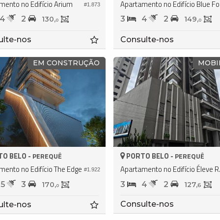
mento no Edifício Arium
Apar
#1.873
4
2
3
4
2
130,
149,
0
0
ulte-nos
Consulte-nos
EM CONSTRUÇÃO
MOBI
O BELO -
PORTO BELO -
PEREQUÊ
PEREQUÊ
mento no Edifício The Edge
Apartame
#1.922
5
3
3
4
2
170,
127,
6
0
Consulte-nos
ulte-nos