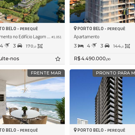
O BELO -
PORTO BELO -
PEREQUÊ
PEREQUÊ
Apartamento no Edifício Lagom Perequê
Apartamento
#1.051
4
3
3
4
3
170,
144,
0
0
ulte-nos
R$ 4.490.000,
00
FRENTE MAR
PRONTO PARA 
O BELO -
PORTO BELO -
PEREQUÊ
PEREQUÊ