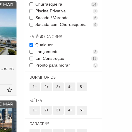
Churrasqueira
E MAR
14
Piscina Privativa
1
Sacada / Varanda
6
Sacada com Churrasqueira
9
ESTÁGIO DA OBRA
Qualquer
Lançamento
3
Em Construção
11
Pronto para morar
5
tamento no Edifício Unic Residence
#2.193
DORMITÓRIOS
1+
2+
3+
4+
5+
SUÍTES
E MAR
1+
2+
3+
4+
5+
GARAGENS