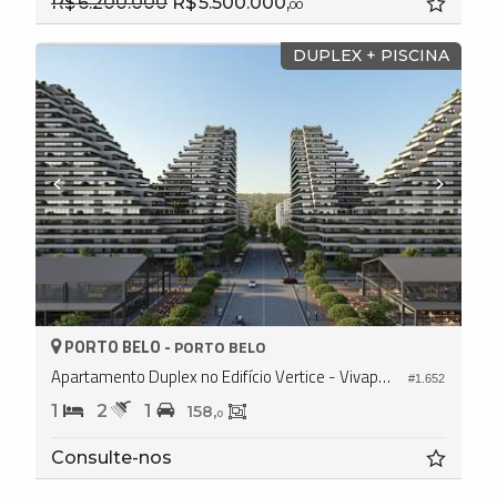
R$ 6.200.000
R$ 5.500.000,
00
DUPLEX + PISCINA
PORTO BELO -
PORTO BELO
Apartamento Duplex no Edifício Vertice - Vivapark
#1.652
1
2
1
158,
0
Consulte-nos