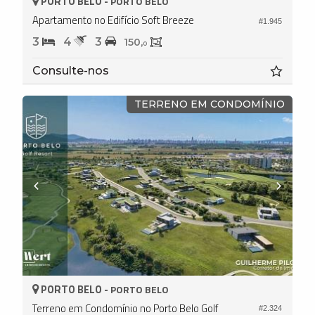
PORTO BELO -
PORTO BELO
Apartamento no Edifício Soft Breeze
#1.945
3
4
3
150,
0
Consulte-nos
TERRENO EM CONDOMÍNIO
PORTO BELO -
PORTO BELO
Terreno em Condomínio no Porto Belo Golf
#2.324