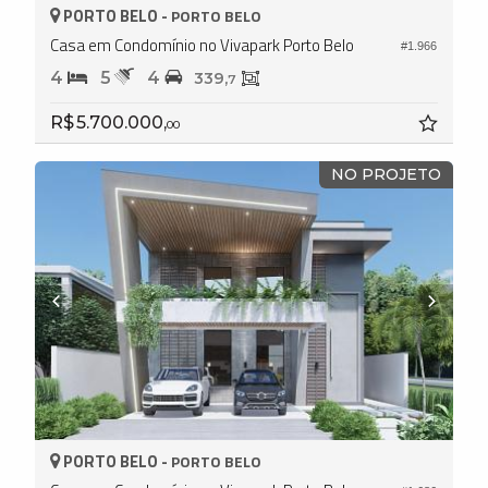
PORTO BELO -
PORTO BELO
Casa em Condomínio no Vivapark Porto Belo
#1.966
4
5
4
339,
7
R$ 5.700.000,
00
NO PROJETO
PORTO BELO -
PORTO BELO