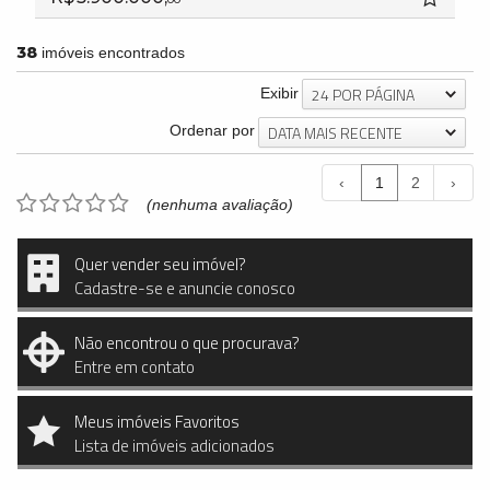
38
imóveis encontrados
24 POR PÁGINA
Exibir
DATA MAIS RECENTE
Ordenar por
‹
1
2
›
(nenhuma avaliação)
Quer vender seu imóvel?
Cadastre-se e anuncie conosco
Não encontrou o que procurava?
Entre em contato
Meus imóveis Favoritos
Lista de imóveis adicionados