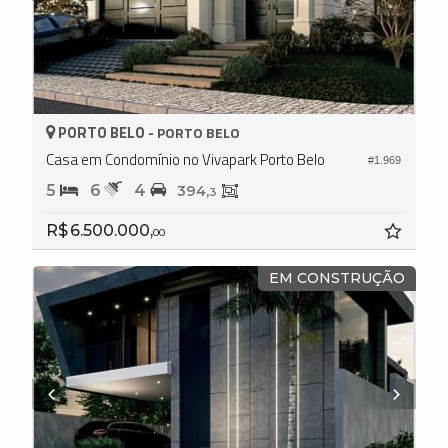
PORTO BELO -
PORTO BELO
Casa em Condomínio no Vivapark Porto Belo
#1.969
5
6
4
394,
3
R$ 6.500.000,
00
EM CONSTRUÇÃO