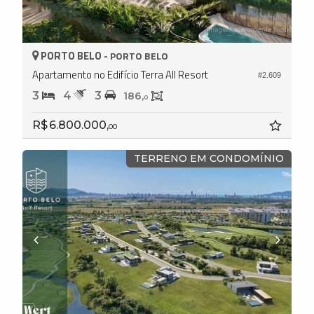
PORTO BELO -
PORTO BELO
Apartamento no Edifício Terra All Resort
#2.609
3
4
3
186,
0
R$ 6.800.000,
00
TERRENO EM CONDOMÍNIO