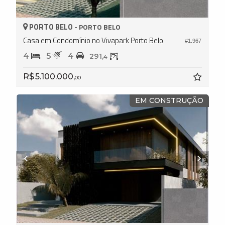
PORTO BELO -
PORTO BELO
Casa em Condomínio no Vivapark Porto Belo
#1.967
4
5
4
291,
4
R$ 5.100.000,
00
EM CONSTRUÇÃO