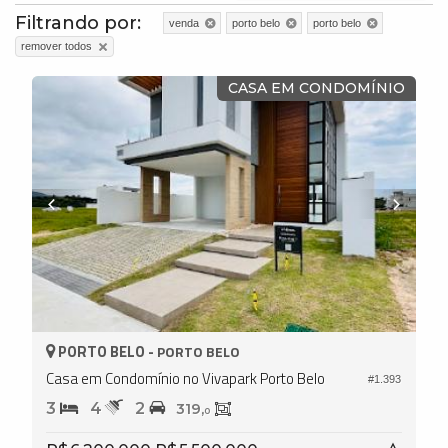
Filtrando por:
venda
porto belo
porto belo
remover todos
CASA EM CONDOMÍNIO
PORTO BELO -
PORTO BELO
Casa em Condomínio no Vivapark Porto Belo
#1.393
3
4
2
319,
0