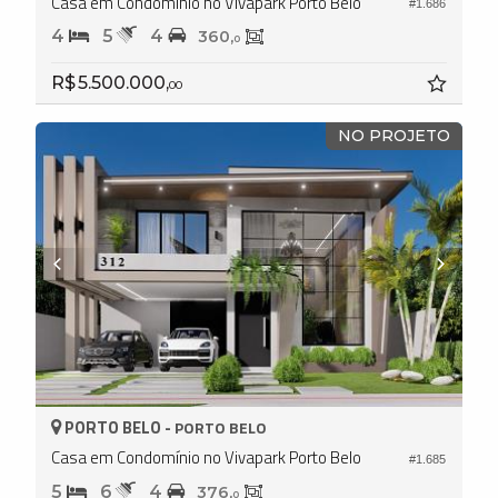
Casa em Condomínio no Vivapark Porto Belo
#1.686
4
5
4
360,
0
R$ 5.500.000,
00
NO PROJETO
PORTO BELO -
PORTO BELO
Casa em Condomínio no Vivapark Porto Belo
#1.685
5
6
4
376,
0