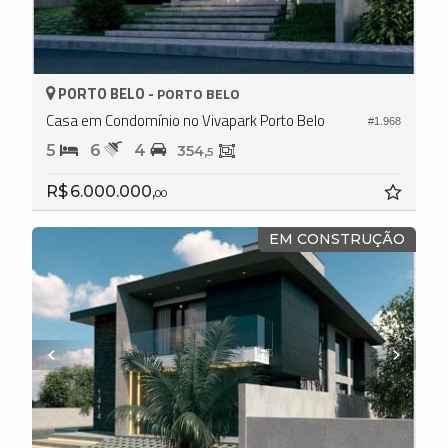
PORTO BELO -
PORTO BELO
Casa em Condomínio no Vivapark Porto Belo
#1.968
5
6
4
354,
5
R$ 6.000.000,
00
EM CONSTRUÇÃO