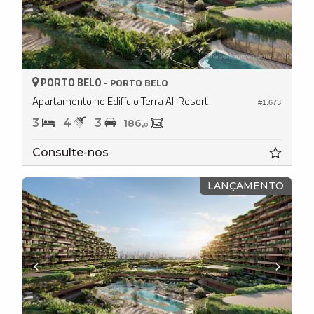
PORTO BELO -
PORTO BELO
Apartamento no Edifício Terra All Resort
#1.673
3
4
3
186,
0
Consulte-nos
LANÇAMENTO