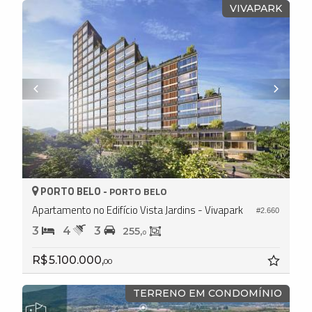
VIVAPARK
PORTO BELO -
PORTO BELO
Apartamento no Edifício Vista Jardins - Vivapark
#2.660
3
4
3
255,
0
R$ 5.100.000,
00
TERRENO EM CONDOMÍNIO