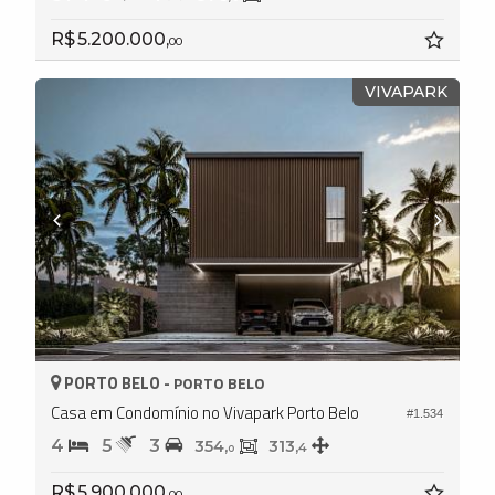
R$ 5.200.000,
00
VIVAPARK
PORTO BELO -
PORTO BELO
Casa em Condomínio no Vivapark Porto Belo
#1.534
4
5
3
354,
313,
4
0
R$ 5.900.000,
00