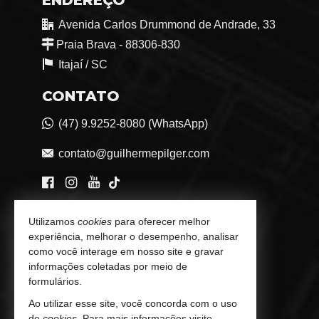
Avenida Carlos Drummond de Andrade, 33
Praia Brava - 88306-830
Itajaí /
SC
CONTATO
(47) 9.9252-8080 (WhatsApp)
contato@guilhermepilger.com
VEJA MAIS
Utilizamos
cookies
para oferecer melhor
experiência, melhorar o desempenho, analisar
Consultoria Imobiliária Personalizada
como você interage em nosso site e gravar
informações coletadas por meio de
trabalhe conosco
formulários.
Indicadores Financeiros
Ao utilizar esse site, você concorda com o uso
de
cookies
. Para mais informações visite