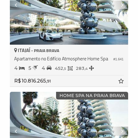
ITAJAÍ -
PRAIA BRAVA
Apartamento no Edifício Atmosphere Home Spa
#1.641
4
5
4
452,
283,
5
4
R$ 10.816.265,
91
HOME SPA NA PRAIA BRAVA