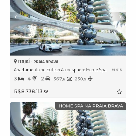
ITAJAÍ -
PRAIA BRAVA
Apartamento no Edifício Atmosphere Home Spa
#1.915
3
4
2
367,
230,
6
9
R$ 8.738.113,
36
HOME SPA NA PRAIA BRAVA