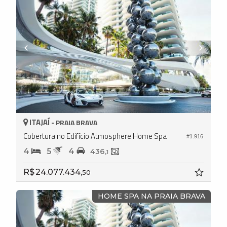
ITAJAÍ -
PRAIA BRAVA
Cobertura no Edifício Atmosphere Home Spa
#1.916
4
5
4
436,
1
R$ 24.077.434,
50
HOME SPA NA PRAIA BRAVA