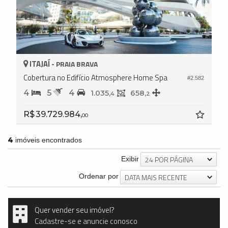
ITAJAÍ -
PRAIA BRAVA
Cobertura no Edifício Atmosphere Home Spa
#2.582
4
5
4
1.035,
658,
4
2
R$ 39.729.984,
00
4
imóveis encontrados
24 POR PÁGINA
Exibir
DATA MAIS RECENTE
Ordenar por
Quer vender seu imóvel?
Cadastre-se e anuncie conosco