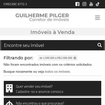
CRECI/SC 6772-J
Imóveis à Venda
Encontre seu Imóvel
Filtrando por:
de 1.000.000 a R$ 2.000.000
Não foram encontrados imóveis com os critérios solicitados.
Busque novamente ou veja
todos os imóveis
.
Quer vender seu imóvel?
Cadastre-se e anuncie conosco
Não encontrou o que procurava?