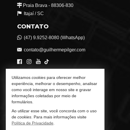
Praia Brava - 88306-830
Itajaí /
SC
CONTATO
(47) 9.9252-8080 (WhatsApp)
contato@guilhermepilger.com
VEJA MAIS
Utilizamos
cookies
para oferecer melhor
experiência, melhorar o desempenho, analisar
Consultoria Imobiliária Personalizada
como você interage em nosso site e gravar
informações coletadas por meio de
trabalhe conosco
formulários.
Ao utilizar esse site, você concorda com o uso
Indicadores Financeiros
de
cookies
. Para mais informações visite
Política de Privacidade
Imóveis Favoritos
.