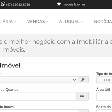
imóveis favoritos
(47) 9.9252-8080
LIÁRIA
VENDAS
ALUGUEL
NOTÍCIA
a o melhor negócio com a Imobiliária
 Imóveis.
 Imóvel
Tipo de I
..
SELECION
de Quartos
Área Útil
do Imóvel
Bairro do