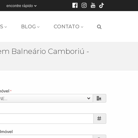
encontre rápido
S
BLOG
CONTATO
 em Balneário Camboriú -
móvel
E...
 Imóvel