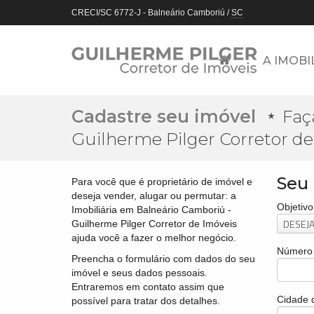
CRECI/SC 6772-J
- Balneário Camboriú /
SC
A IMOBI
Cadastre seu imóvel
Faç
Guilherme Pilger Corretor de
Seu
Para você que é proprietário de imóvel e
deseja vender, alugar ou permutar: a
Objetivo
Imobiliária em Balneário Camboriú -
DESEJA.
Guilherme Pilger Corretor de Imóveis
ajuda você a fazer o melhor negócio.
Número 
Preencha o formulário com dados do seu
imóvel e seus dados pessoais.
Entraremos em contato assim que
Cidade 
possível para tratar dos detalhes.