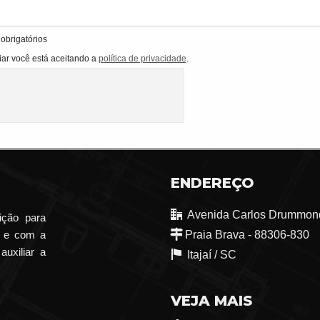
brigatórios
ar você está aceitando a
política de privacidade
.
ENDEREÇO
Avenida Carlos Drummond
ição para
o e com a
Praia Brava - 88306-830
auxiliar a
Itajaí /
SC
VEJA MAIS