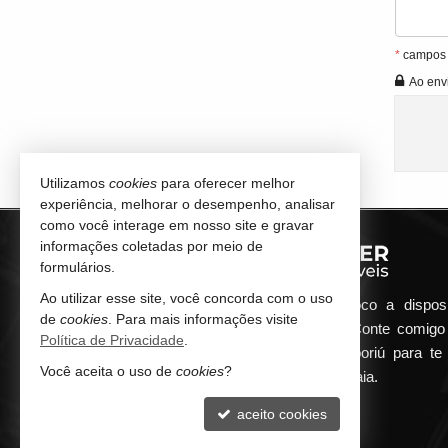
*
campos o
Ao envi
Utilizamos
cookies
para oferecer melhor
experiência, melhorar o desempenho, analisar
como você interage em nosso site e gravar
informações coletadas por meio de
formulários.
Ao utilizar esse site, você concorda com o uso
Qualquer dúvida que surgir me coloco a dispos
de
cookies
. Para mais informações visite
atender de maneira ágil e eficiente. Conte comig
Política de Privacidade
.
minha imobiliária em Balneário Camboriú para te 
Você aceita o uso de
cookies
?
encontrar o seu imóvel ideal aqui na Praia.
aceito cookies
CONTATO