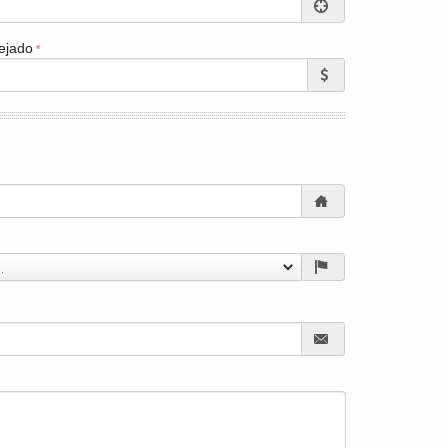
ejado
.