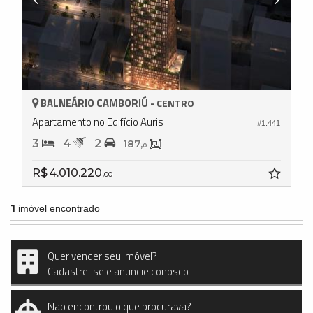
BALNEÁRIO CAMBORIÚ -
CENTRO
Apartamento no Edifício Auris
#1.441
3
4
2
187,
0
R$ 4.010.220,
00
1
imóvel encontrado
Quer vender seu imóvel?
Cadastre-se e anuncie conosco
Não encontrou o que procurava?