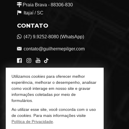
Praia Brava - 88306-830
Itajaí /
SC
CONTATO
(47) 9.9252-8080 (WhatsApp)
contato@guilhermepilger.com
VEJA MAIS
Utilizamos
cookies
para oferecer melhor
experiência, melhorar o desempenho, analisar
Consultoria Imobiliária Personalizada
como você interage em nosso site e gravar
informações coletadas por meio de
trabalhe conosco
formulários.
Indicadores Financeiros
Ao utilizar esse site, você concorda com o uso
de
cookies
. Para mais informações visite
Imóveis Favoritos
Política de Privacidade
.