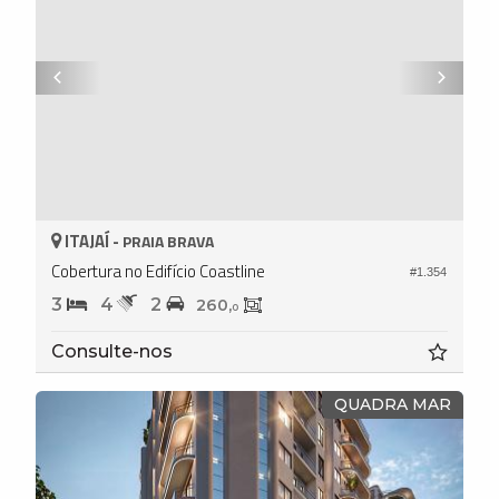
ITAJAÍ -
PRAIA BRAVA
Cobertura no Edifício Coastline
#1.354
3
4
2
260,
0
Consulte-nos
QUADRA MAR