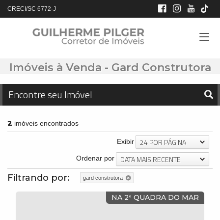
CRECI/SC 6772-J
Imóveis à Venda - Gard Construtora
Encontre seu Imóvel
2
imóveis encontrados
24 POR PÁGINA
Exibir
DATA MAIS RECENTE
Ordenar por
Filtrando por:
gard construtora
NA 2ª QUADRA DO MAR