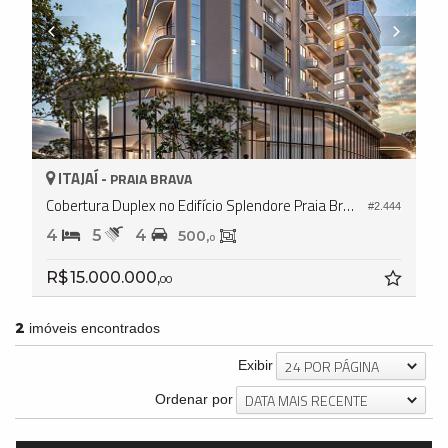
ITAJAÍ -
PRAIA BRAVA
Cobertura Duplex no Edifício Splendore Praia Brava
#2.444
4
5
4
500,
0
R$ 15.000.000,
00
2
imóveis encontrados
24 POR PÁGINA
Exibir
DATA MAIS RECENTE
Ordenar por