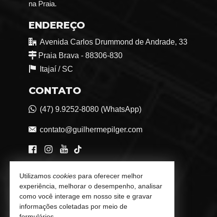
na Praia.
ENDEREÇO
Avenida Carlos Drummond de Andrade, 33
Praia Brava - 88306-830
Itajaí /
SC
CONTATO
(47) 9.9252-8080 (WhatsApp)
contato@guilhermepilger.com
VEJA MAIS
Utilizamos
cookies
para oferecer melhor
experiência, melhorar o desempenho, analisar
Consultoria Imobiliária Personalizada
como você interage em nosso site e gravar
informações coletadas por meio de
trabalhe conosco
formulários.