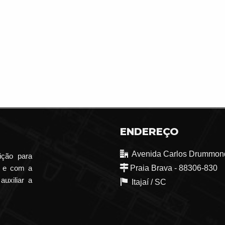
ENDEREÇO
Avenida Carlos Drummond
ição para
o e com a
Praia Brava - 88306-830
auxiliar a
Itajaí /
SC