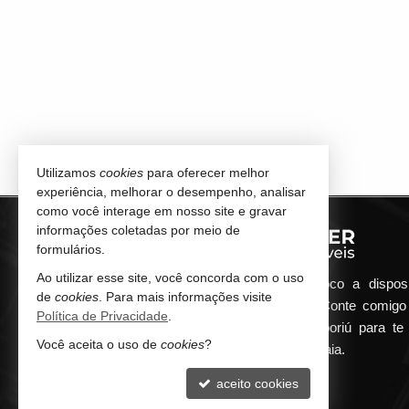
Utilizamos
cookies
para oferecer melhor
experiência, melhorar o desempenho, analisar
como você interage em nosso site e gravar
informações coletadas por meio de
formulários.
Ao utilizar esse site, você concorda com o uso
Qualquer dúvida que surgir me coloco a dispos
de
cookies
. Para mais informações visite
atender de maneira ágil e eficiente. Conte comig
Política de Privacidade
.
minha imobiliária em Balneário Camboriú para te 
Você aceita o uso de
cookies
?
encontrar o seu imóvel ideal aqui na Praia.
aceito cookies