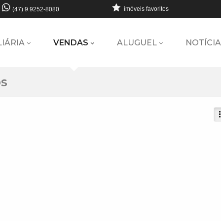
imóveis favoritos
(47) 9.9252-8080
LIÁRIA
VENDAS
ALUGUEL
NOTÍCIA
os