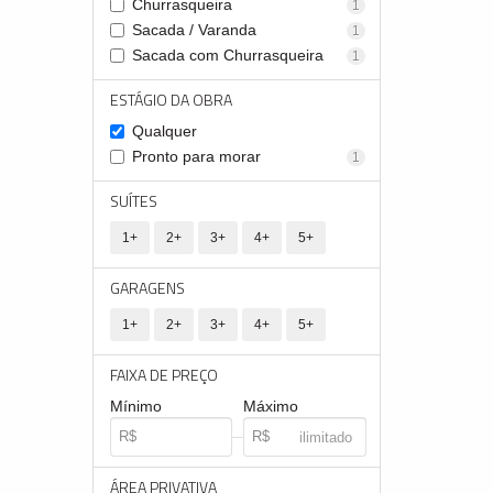
Churrasqueira
1
Sacada / Varanda
1
Sacada com Churrasqueira
1
ESTÁGIO DA OBRA
Qualquer
Pronto para morar
1
SUÍTES
1+
2+
3+
4+
5+
GARAGENS
1+
2+
3+
4+
5+
FAIXA DE PREÇO
Mínimo
Máximo
ÁREA PRIVATIVA