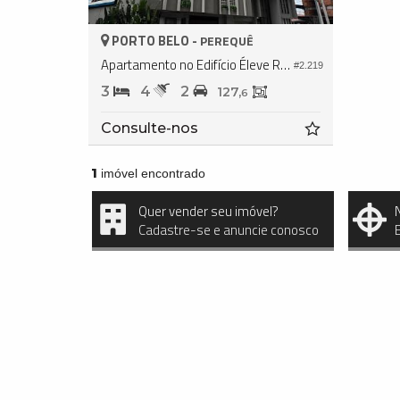
PORTO BELO -
PEREQUÊ
Apartamento no Edifício Éleve Residence
#2.219
3
4
2
127,
6
Consulte-nos
1
imóvel encontrado
Quer vender seu imóvel?
Cadastre-se e anuncie conosco