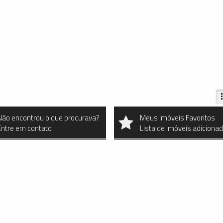
Não encontrou o que procurava?
Meus imóveis Favoritos
Entre em contato
Lista de imóveis adiciona