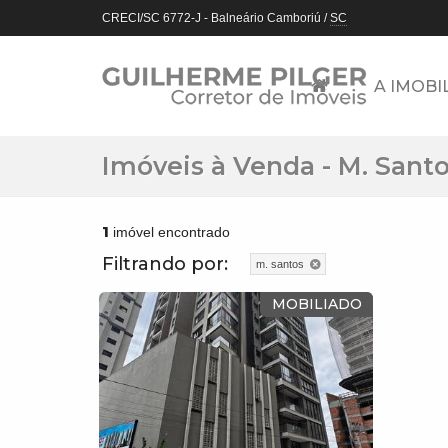
CRECI/SC 6772-J
- Balneário Camboriú /
SC
A IMOBI
Imóveis à Venda - M. Sant
1
imóvel encontrado
Filtrando por:
m. santos
MOBILIADO