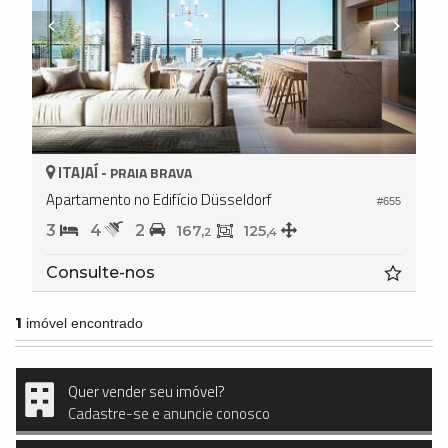
ITAJAÍ -
PRAIA BRAVA
Apartamento no Edifício Düsseldorf
#655
3
4
2
167,
125,
2
4
Consulte-nos
1
imóvel encontrado
Quer vender seu imóvel?
Cadastre-se e anuncie conosco