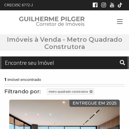
CRECI/SC 6772-J
Imóveis à Venda - Metro Quadrado
Construtora
Encontre seu Imóvel
1
imóvel encontrado
Filtrando por:
metro quadrado construtora
ENTREGUE EM 2025