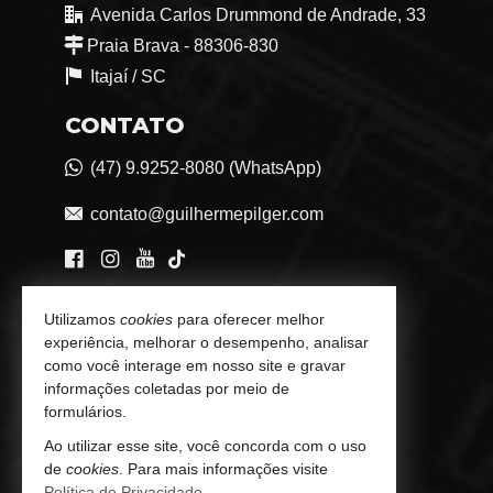
Avenida Carlos Drummond de Andrade, 33
Praia Brava - 88306-830
Itajaí /
SC
CONTATO
(47) 9.9252-8080 (WhatsApp)
contato@guilhermepilger.com
VEJA MAIS
Utilizamos
cookies
para oferecer melhor
experiência, melhorar o desempenho, analisar
Consultoria Imobiliária Personalizada
como você interage em nosso site e gravar
informações coletadas por meio de
trabalhe conosco
formulários.
Indicadores Financeiros
Ao utilizar esse site, você concorda com o uso
de
cookies
. Para mais informações visite
Imóveis Favoritos
Política de Privacidade
.