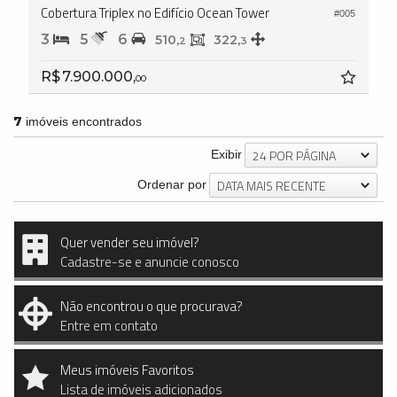
Cobertura Triplex no Edifício Ocean Tower
#005
3
5
6
510,
322,
2
3
R$ 7.900.000,
00
7
imóveis encontrados
24 POR PÁGINA
Exibir
DATA MAIS RECENTE
Ordenar por
Quer vender seu imóvel?
Cadastre-se e anuncie conosco
Não encontrou o que procurava?
Entre em contato
Meus imóveis Favoritos
Lista de imóveis adicionados