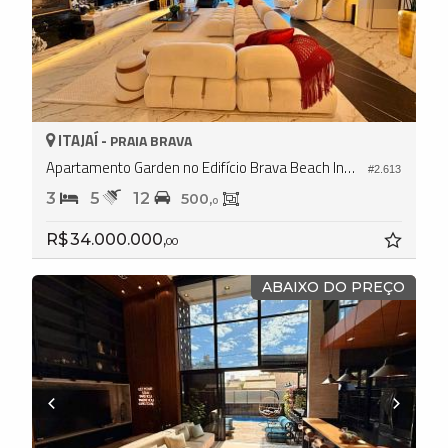
ITAJAÍ -
PRAIA BRAVA
Apartamento Garden no Edifício Brava Beach Internacional
#2.613
3
5
12
500,
0
R$ 34.000.000,
00
ABAIXO DO PREÇO