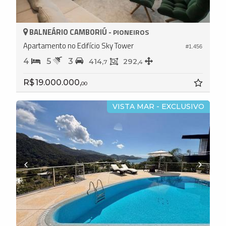
BALNEÁRIO CAMBORIÚ -
PIONEIROS
Apartamento no Edifício Sky Tower
#1.456
4
5
3
414,
292,
7
4
R$ 19.000.000,
00
VISTA MAR - EXCLUSIVO