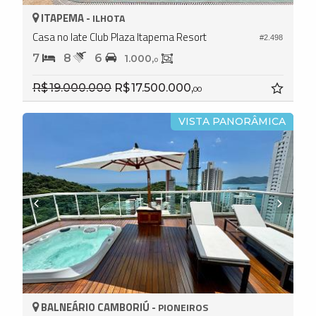
ITAPEMA -
ILHOTA
Casa no Iate Club Plaza Itapema Resort
#2.498
7
8
6
1.000,
0
R$ 19.000.000
R$ 17.500.000,
00
VISTA PANORÂMICA
BALNEÁRIO CAMBORIÚ -
PIONEIROS