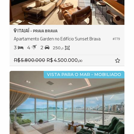
ITAJAÍ -
PRAIA BRAVA
Apartamento Garden no Edifício Sunset Brava
#779
3
4
2
250,
0
R$ 5.800.000
R$ 4.500.000,
00
VISTA PARA O MAR - MOBILIADO