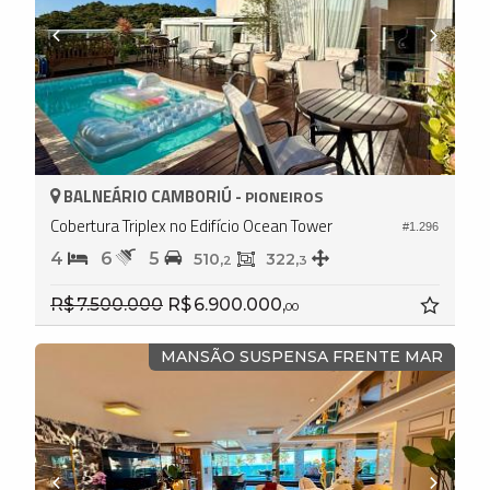
BALNEÁRIO CAMBORIÚ -
PIONEIROS
Cobertura Triplex no Edifício Ocean Tower
#1.296
4
6
5
510,
322,
2
3
R$ 7.500.000
R$ 6.900.000,
00
MANSÃO SUSPENSA FRENTE MAR