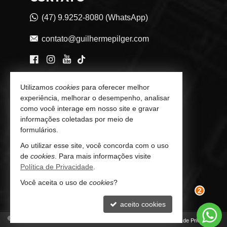
(47) 9.9252-8080 (WhatsApp)
contato@guilhermepilger.com
VEJA MAIS
Utilizamos
cookies
para oferecer melhor
experiência, melhorar o desempenho, analisar
Consultoria Imobiliária Personalizada
como você interage em nosso site e gravar
informações coletadas por meio de
trabalhe conosco
formulários.
Ao utilizar esse site, você concorda com o uso
Indicadores Financeiros
de
cookies
. Para mais informações visite
Política de Privacidade
.
Imóveis Favoritos
Você aceita o uso de
cookies
?
Mapa de Imóveis
aceito cookies
2
©
2026
CRECI/SC 6772-J
Política de Privacidade