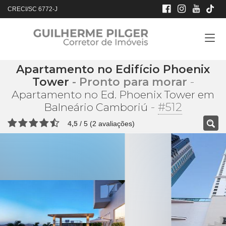
CRECI/SC 6772-J
Apartamento no Edifício Phoenix
Tower
- Pronto para morar
-
Apartamento no Ed. Phoenix Tower em
-
#512
Balneário Camboriú
4,5
/
5
(
2
avaliações)