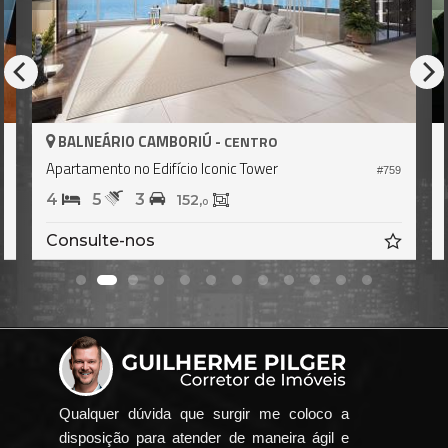
BALNEÁRIO CAMBORIÚ -
CENTRO
Apartamento no Edifício Iconic Tower
7
#759
4
5
3
152,
0
Consulte-nos
Qualquer dúvida que surgir me coloco a
disposição para atender de maneira ágil e