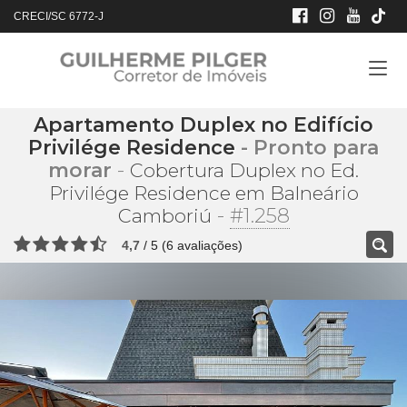
CRECI/SC 6772-J
Apartamento Duplex no Edifício
Privilége Residence
- Pronto para
morar
-
Cobertura Duplex no Ed.
Privilége Residence em Balneário
-
#1.258
Camboriú
4,7
/
5
(
6
avaliações)