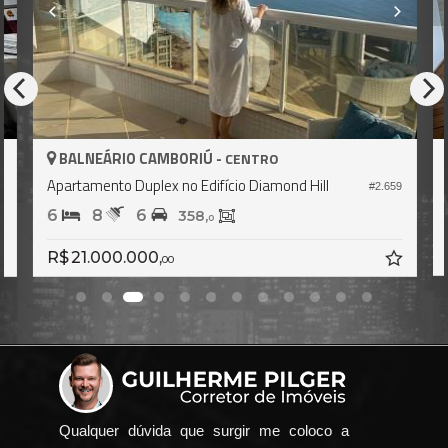
BALNEÁRIO CAMBORIÚ -
CENTRO
Apartamento Duplex no Edifício Diamond Hill
8
#2.659
6
8
6
358,
0
R$ 21.000.000,
00
Qualquer dúvida que surgir me coloco a