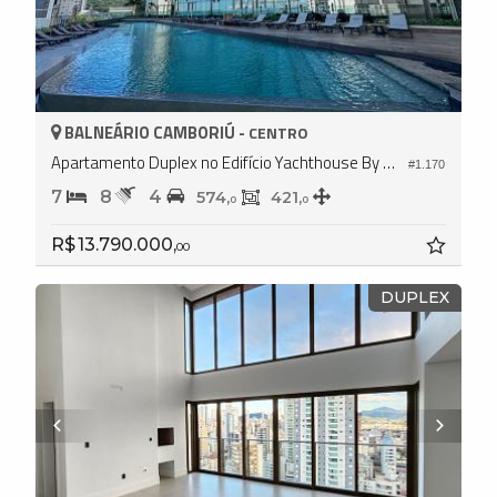
BALNEÁRIO CAMBORIÚ -
CENTRO
Apartamento Duplex no Edifício Yachthouse By Pininfarina
#1.170
7
8
4
574,
421,
0
0
R$ 13.790.000,
00
DUPLEX