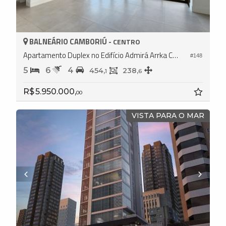
BALNEÁRIO CAMBORIÚ -
CENTRO
Apartamento Duplex no Edifício Admirá Arrka Concept
#148
5
6
4
454,
238,
1
6
R$ 5.950.000,
00
VISTA PARA O MAR