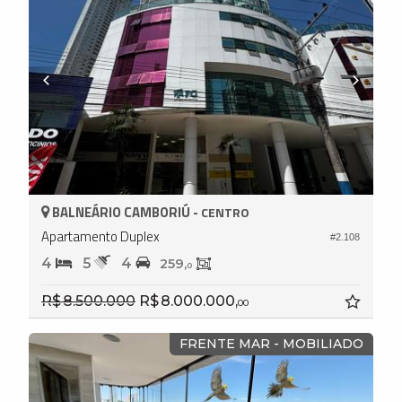
BALNEÁRIO CAMBORIÚ -
CENTRO
Apartamento Duplex
#2.108
4
5
4
259,
0
R$ 8.500.000
R$ 8.000.000,
00
FRENTE MAR - MOBILIADO