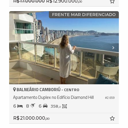
R$ 17.000.000
R$ 12.900.000,
00
FRENTE MAR DIFERENCIADO
BALNEÁRIO CAMBORIÚ -
CENTRO
Apartamento Duplex no Edifício Diamond Hill
#2.659
6
8
6
358,
0
R$ 21.000.000,
00