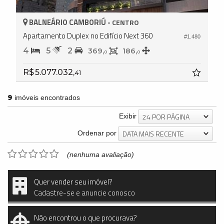
BALNEÁRIO CAMBORIÚ -
CENTRO
Apartamento Duplex no Edifício Next 360
#1.480
4
5
2
369,
186,
0
0
R$ 5.077.032,
41
9
imóveis encontrados
24 POR PÁGINA
Exibir
DATA MAIS RECENTE
Ordenar por
(nenhuma avaliação)
Quer vender seu imóvel?
Cadastre-se e anuncie conosco
Não encontrou o que procurava?