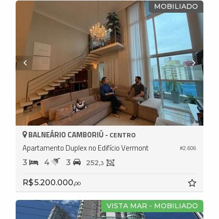
MOBILIADO
BALNEÁRIO CAMBORIÚ -
CENTRO
Apartamento Duplex no Edifício Vermont
#2.606
3
4
3
252,
3
R$ 5.200.000,
00
VISTA MAR - MOBILIADO