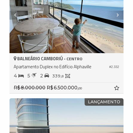
BALNEÁRIO CAMBORIÚ -
CENTRO
Apartamento Duplex no Edifício Alphaville
#2.332
4
5
2
339,
8
R$ 8.000.000
R$ 6.500.000,
00
LANÇAMENTO