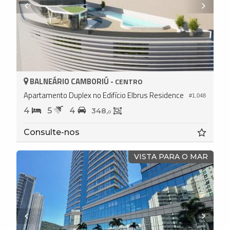
BALNEÁRIO CAMBORIÚ -
CENTRO
Apartamento Duplex no Edifício Elbrus Residence
#1.048
4
5
4
348,
0
Consulte-nos
VISTA PARA O MAR