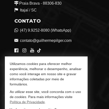
Praia Brava - 88306-830
Itajaí /
SC
CONTATO
(47) 9.9252-8080 (WhatsApp)
contato@guilhermepilger.com
VEJA MAIS
Utilizamos
cookies
para oferecer melhor
experiência, melhorar o desempenho, analisar
Consultoria Imobiliária Personalizada
como você interage em nosso site e gravar
informações coletadas por meio de
trabalhe conosco
formulários.
Ao utilizar esse site, você concorda com o uso
Indicadores Financeiros
de
cookies
. Para mais informações visite
Política de Privacidade
.
Imóveis Favoritos