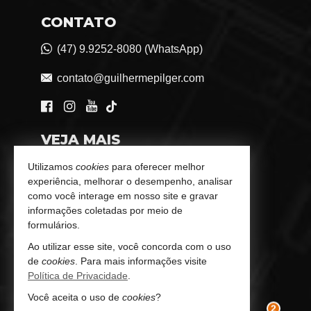
CONTATO
(47) 9.9252-8080 (WhatsApp)
contato@guilhermepilger.com
VEJA MAIS
Consultoria Imobiliária Personalizada
Utilizamos
cookies
para oferecer melhor
experiência, melhorar o desempenho, analisar
trabalhe conosco
como você interage em nosso site e gravar
informações coletadas por meio de
Indicadores Financeiros
formulários.
Ao utilizar esse site, você concorda com o uso
Imóveis Favoritos
de
cookies
. Para mais informações visite
Política de Privacidade
.
Mapa de Imóveis
Você aceita o uso de
cookies
?