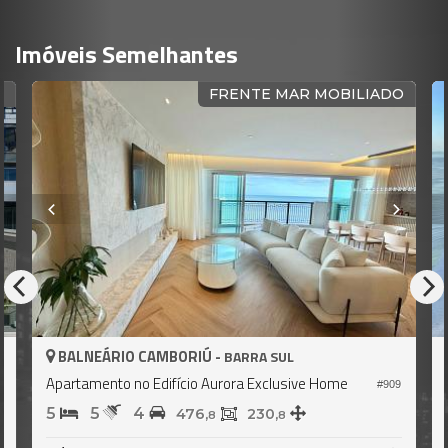
Imóveis Semelhantes
R
FRENTE MAR MOBILIADO
BALNEÁRIO CAMBORIÚ -
BARRA SUL
Apartamento no Edifício Aurora Exclusive Home
7
#909
5
5
4
476,
230,
8
8