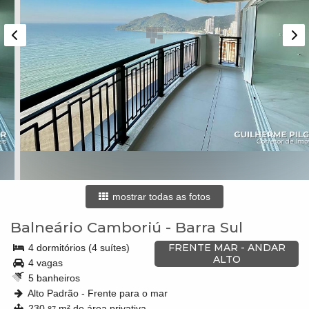
mostrar todas as fotos
Balneário Camboriú
-
Barra Sul
FRENTE MAR - ANDAR
4 dormitórios (4 suítes)
ALTO
4 vagas
5 banheiros
Alto Padrão - Frente para o mar
230,
m² de área privativa