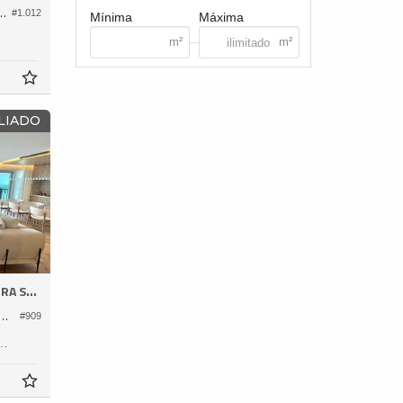
ifício Ilha de São Sebastião
#1.012
Mínima
Máxima
LIADO
A SUL
to no Edifício Aurora Exclusive Home
#909
230,
8