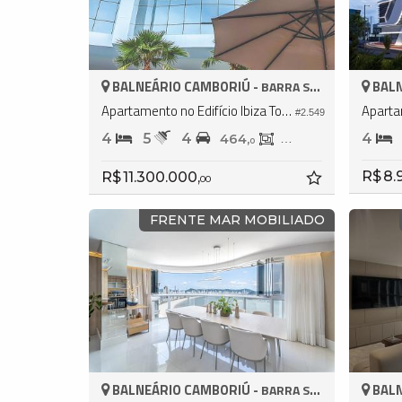
BALNEÁRIO CAMBORIÚ -
BALN
BARRA SUL
Apartamento no Edifício Ibiza Towers
#2.549
4
5
4
4
464,
237,
0
0
R$ 8.
R$ 11.300.000,
00
FRENTE MAR MOBILIADO
BALNEÁRIO CAMBORIÚ -
BALN
BARRA SUL