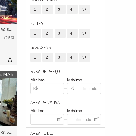
1+
2+
3+
4+
5+
SUÍTES
A SUL
1+
2+
3+
4+
5+
cio Tonino Lamborghini Residences
#2.543
GARAGENS
1+
2+
3+
4+
5+
FAIXA DE PREÇO
E MAR
Mínimo
Máximo
ÁREA PRIVATIVA
Mínima
Máxima
A SUL
ÁREA TOTAL