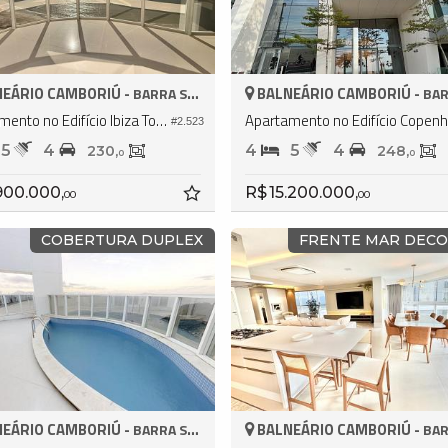
EÁRIO CAMBORIÚ -
BALNEÁRIO CAMBORIÚ -
BARRA SUL
BARR
Apartamento no Edifício Ibiza Towers
A
#2.523
5
4
4
5
4
230,
248,
0
0
900.000,
R$ 15.200.000,
00
00
COBERTURA DUPLEX
FRENTE MAR DEC
EÁRIO CAMBORIÚ -
BALNEÁRIO CAMBORIÚ -
BARRA SUL
BARR