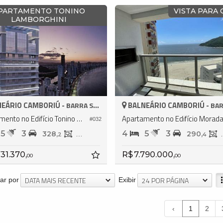
PARTAMENTO TONINO
VISTA PARA
LAMBORGHINI
EÁRIO CAMBORIÚ -
BALNEÁRIO CAMBORIÚ -
BARRA SUL
BARR
Apartamento no Edifício Tonino Lamborghini Residences
#032
5
3
4
5
3
328,
194,
290,
2
2
4
731.370,
R$ 7.790.000,
00
00
DATA MAIS RECENTE
24 POR PÁGINA
ar por
Exibir
‹
1
2