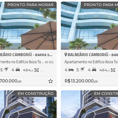
PRONTO PARA MORAR
PRONTO PARA 
EÁRIO CAMBORIÚ -
BALNEÁRIO CAMBORIÚ -
BARRA SUL
BARR
Apartamento no Edifício Ibiza Towers
Apartam
#2.551
5
4
4
5
4
464,
237,
464,
0
0
0
.700.000,
R$ 13.200.000,
00
00
EM CONSTRUÇÃO
EM CONST