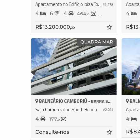
Apartamento no Edifício Ibiza Towers
#1.278
4
6
4
4
464,
237,
0
0
R$ 13.200.000,
R$ 13
00
QUADRA MAR
BALNEÁRIO CAMBORIÚ -
BALN
BARRA SUL
Sala Comercial no South Beach
#2.211
4
4
177,
0
R$ 8.
Consulte-nos