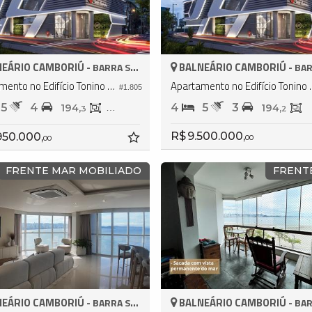
EÁRIO CAMBORIÚ -
BALNEÁRIO CAMBORIÚ -
BARRA SUL
BARR
Apartamento no Edifício Tonino Lamborghini Residences
Apartamento no Edifí
#1.805
5
4
4
5
3
194,
194,
194,
3
2
2
R$ 9.500.000,
950.000,
00
00
FRENTE MAR MOBILIADO
FRENT
EÁRIO CAMBORIÚ -
BALNEÁRIO CAMBORIÚ -
BARRA SUL
BARR