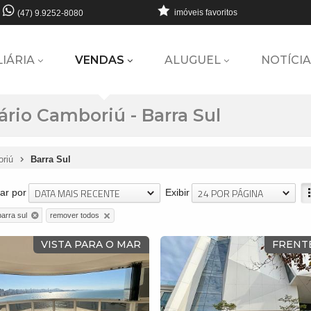
imóveis favoritos
(47) 9.9252-8080
LIÁRIA
VENDAS
ALUGUEL
NOTÍCIA
rio Camboriú - Barra Sul
oriú
Barra Sul
DATA MAIS RECENTE
24 POR PÁGINA
ar por
Exibir
remover todos
barra sul
VISTA PARA O MAR
FRENT