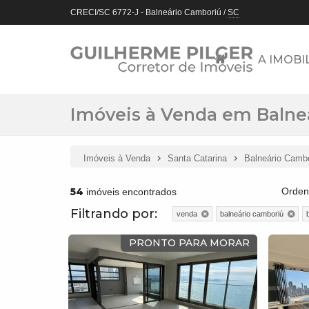
CRECI/SC 6772-J
- Balneário Camboriú /
SC
A IMOBI
Imóveis à Venda em Balneá
Imóveis à Venda
Santa Catarina
Balneário Camb
54
Orden
imóveis encontrados
Filtrando por:
venda
balneário camboriú
PRONTO PARA MORAR