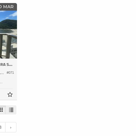
 O MAR
A SUL
Apartamento no Edifício Morada Ilhas Marianas
#071
160,
4
3
›