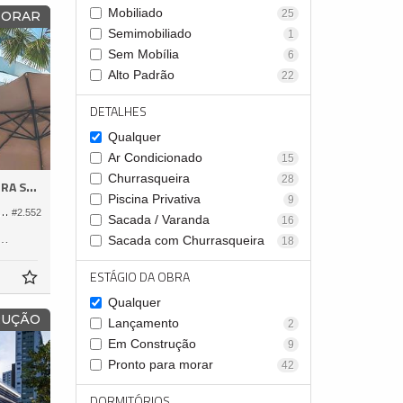
Mobiliado
25
MORAR
Semimobiliado
1
Sem Mobília
6
Alto Padrão
22
DETALHES
Qualquer
Ar Condicionado
15
Churrasqueira
28
A SUL
Piscina Privativa
9
ento no Edifício Ibiza Towers
#2.552
Sacada / Varanda
16
237,
Sacada com Churrasqueira
18
0
ESTÁGIO DA OBRA
Qualquer
RUÇÃO
Lançamento
2
Em Construção
9
Pronto para morar
42
DORMITÓRIOS