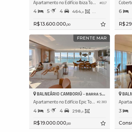
Apartamento no Edifício Ibiza Towers
Cobertu
#017
4
5
4
6
464,
237,
0
0
R$ 13.600.000,
R$ 29
00
FRENTE MAR
BALNEÁRIO CAMBORIÚ -
BALN
BARRA SUL
Apartamento no Edifício Epic Tower
#2.383
4
5
4
3
298,
0
R$ 19.000.000,
Cons
00