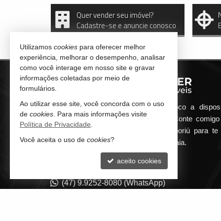
Quer vender seu imóvel?
Cadastre-se e anuncie conosco
Utilizamos
cookies
para oferecer melhor
experiência, melhorar o desempenho, analisar
como você interage em nosso site e gravar
informações coletadas por meio de
formulários.
Ao utilizar esse site, você concorda com o uso
Qualquer dúvida que surgir me coloco a dispos
de
cookies
. Para mais informações visite
atender de maneira ágil e eficiente. Conte comig
Política de Privacidade
.
minha imobiliária em Balneário Camboriú para te 
Você aceita o uso de
cookies
?
encontrar o seu imóvel ideal aqui na Praia.
aceito cookies
CONTATO
(47) 9.9252-8080 (WhatsApp)
contato@guilhermepilger.com