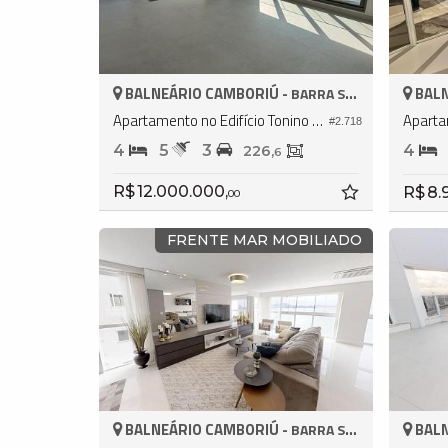
BALNEÁRIO CAMBORIÚ -
BALN
BARRA SUL
Apartamento no Edifício Tonino Lamborghini Residences
#2.718
4
5
3
4
226,
6
R$ 12.000.000,
R$ 8.
00
FRENTE MAR MOBILIADO
BALNEÁRIO CAMBORIÚ -
BALN
BARRA SUL