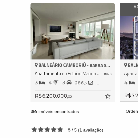
A
BALNEÁRIO CAMBORIÚ -
BALN
BARRA SUL
Apartamento no Edifício Marina Beach Towers
#073
3
4
3
4
286,
187,
0
0
R$ 7.
R$ 6.200.000,
00
54
Orden
imóveis encontrados
5
/
5
(
1
avaliação)