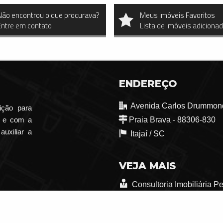
Não encontrou o que procurava?
Meus imóveis Favoritos
Entre em contato
Lista de imóveis adiciona
ENDEREÇO
Avenida Carlos Drummond
ição para
o e com a
Praia Brava - 88306-830
auxiliar a
Itajaí /
SC
VEJA MAIS
Consultoria Imobiliária P
trabalhe conosco
Indicadores Financeiros