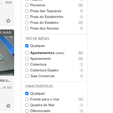
ento no Edifício Ibiza Towers
#506
Pioneiros
56
237,
Praia das Taquaras
0
5
Praia do Estaleirinho
2
Praia do Estaleiro
22
Praia dos Amores
5
A MAR
TIPO DE IMÓVEL
Qualquer
Apartamentos
53
(todos)
Apartamento
45
Cobertura
7
Cobertura Duplex
1
Sala Comercial
1
A SUL
CARACTERÍSTICAS
tamento no Edifício Mendelssohn
#1.552
Qualquer
160,
0
Frente para o mar
33
Quadra do Mar
7
Diferenciado
5