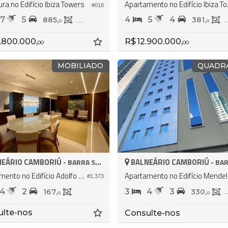
ra no Edifício Ibiza Towers
Apartam
#018
7
5
4
5
4
885,
490,
381,
0
0
0
.800.000,
R$ 12.900.000,
00
00
MOBILIADO
QUADR
EÁRIO CAMBORIÚ -
BALNEÁRIO CAMBORIÚ -
BARRA SUL
BARR
Apartamento no Edifício Adolfo Blase
Apar
#1.373
4
2
3
4
3
167,
330,
0
0
ulte-nos
Consulte-nos