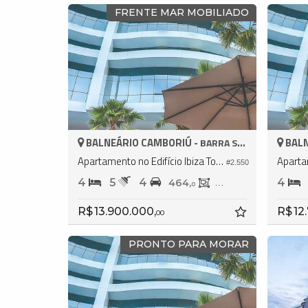
FRENTE MAR MOBILIADO
BALNEÁRIO CAMBORIÚ -
BALN
BARRA SUL
Apartamento no Edifício Ibiza Towers
#2.550
4
5
4
4
464,
237,
0
0
R$ 13.900.000,
R$ 12
00
PRONTO PARA MORAR