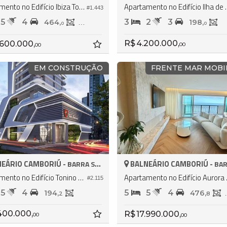
Apartamento no Edifício Ibiza Towers
Apartamento no Ed
#1.443
5
4
3
2
3
464,
237,
198,
0
0
0
R$ 4.200.000,
.600.000,
00
00
EM CONSTRUÇÃO
FRENTE MAR MOBI
EÁRIO CAMBORIÚ -
BALNEÁRIO CAMBORIÚ -
BARRA SUL
BARR
Apartamento no Edifício Tonino Lamborghini Residences
Apartamen
#2.115
5
4
5
5
4
194,
476,
2
8
400.000,
R$ 17.990.000,
00
00