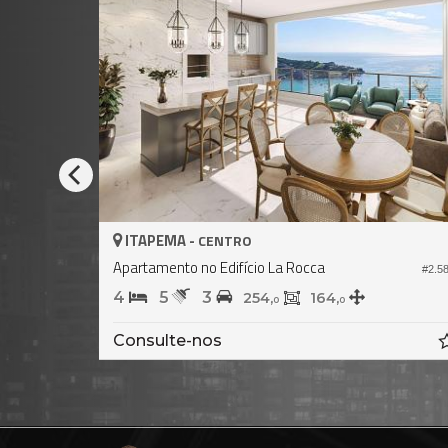
ITAPEMA -
CENTRO
Apartamento no Edifício Sweden Dallo
#1.776
#1
4
5
3
203,
0
Consulte-nos