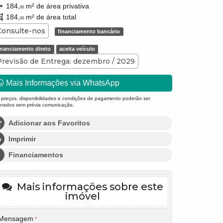
184,
m² de área privativa
00
184,
m² de área total
00
Consulte-nos
financiamento bancário
inanciamento direto
aceita veículo
Previsão de Entrega: dezembro / 2029
Mais Informações via WhatsApp
 preços, disponibilidades e condições de pagamento poderão ser
terados sem prévia comunicação.
Adicionar aos Favoritos
Imprimir
Financiamentos
Mais informações sobre este
imóvel
Mensagem