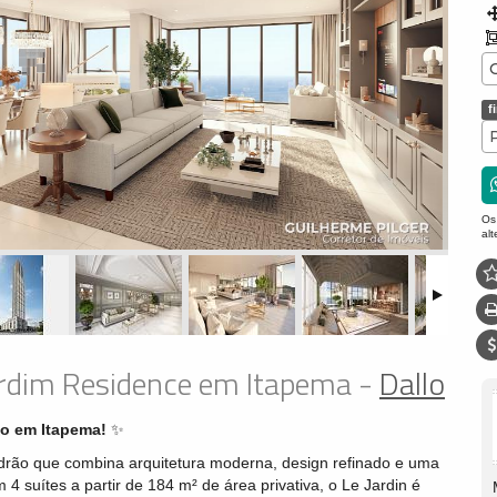
f
Os
al
ardim Residence em Itapema -
Dallo
to em Itapema!
✨
drão que combina arquitetura moderna, design refinado e uma
4 suítes a partir de 184 m² de área privativa, o Le Jardin é