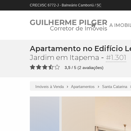
CRECI/SC 6772-J
- Balneário Camboriú /
SC
A IMOBI
Apartamento no Edifício L
-
#1.301
Jardim em Itapema
3,5
/
5
(
2
avaliações)
Imóveis à Venda
Apartamentos
Santa Catarina