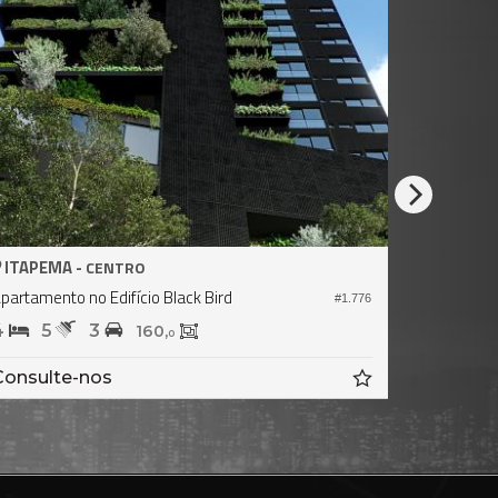
ITAPEMA -
CENTRO
Apartamento no Edifício Al Mare Residence
#1.823
4
5
3
245,
176,
0
0
Consulte-nos