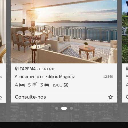
ITAPEMA -
CENTRO
Apartamento no Edifício Arnou T. de Melo
.818
#1.819
4
5
3
190,
0
Consulte-nos