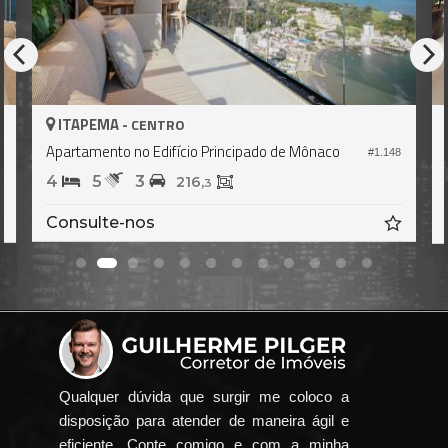
MA -
ITAPEMA -
CENTRO
C
ento no Edifício Principado de Mônaco
Apartamento no 
#1.148
5
3
4
5
3
216,
3
lte-nos
Consulte-no
Qualquer dúvida que surgir me coloco a
disposição para atender de maneira ágil e
eficiente. Conte comigo e com a minha