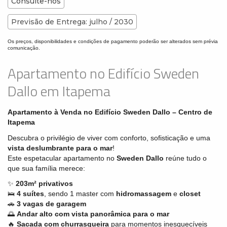
Consulte-nos
Previsão de Entrega: julho / 2030
Os preços, disponibilidades e condições de pagamento poderão ser alterados sem prévia
comunicação.
Apartamento no Edifício Sweden
Dallo em Itapema
Apartamento à Venda no Edifício Sweden Dallo – Centro de
Itapema
Descubra o privilégio de viver com conforto, sofisticação e uma
vista deslumbrante para o mar
!
Este espetacular apartamento no
Sweden Dallo
reúne tudo o
que sua família merece:
✨
203m² privativos
🛌
4 suítes
, sendo 1 master com
hidromassagem
e
closet
🚗
3 vagas de garagem
🌅
Andar alto com vista panorâmica para o mar
🔥
Sacada com churrasqueira
para momentos inesquecíveis