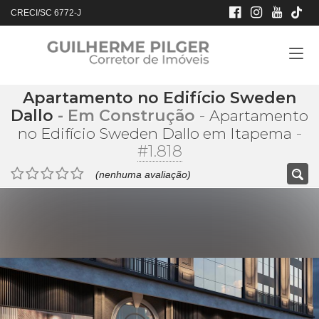
CRECI/SC 6772-J
Apartamento no Edifício Sweden
Dallo
- Em Construção
-
Apartamento
-
no Edifício Sweden Dallo em Itapema
#1.818
(nenhuma avaliação)