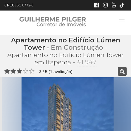
CRECI/SC 6772-J
Apartamento no Edifício Lúmen
Tower
- Em Construção
-
Apartamento no Edifício Lúmen Tower
-
#1.947
em Itapema
3
/
5
(
1
avaliação)