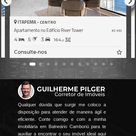
ITAPEMA -
CENTRO
Apartamento no Edifício River Tower
4
#2.440
4
5
3
164,
0
Consulte-nos
Qualquer dúvida que surgir me coloco a
disposição para atender de maneira ágil e
eficiente. Conte comigo e com a minha
imobiliária em Balneário Camboriú para te
auxiliar a encontrar o seu imóvel ideal aqui