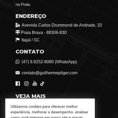
na Praia.
ENDEREÇO
Avenida Carlos Drummond de Andrade, 33
Praia Brava - 88306-830
Itajaí /
SC
CONTATO
(47) 9.9252-8080 (WhatsApp)
contato@guilhermepilger.com
VEJA MAIS
Consultoria Imobiliária Personalizada
Utilizamos
cookies
para oferecer melhor
experiência, melhorar o desempenho, analisar
trabalhe conosco
como você interage em nosso site e gravar