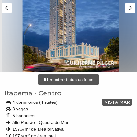
mostrar todas as fotos
Itapema
-
Centro
VISTA MAR
4 dormitórios (4 suítes)
3 vagas
5 banheiros
Alto Padrão - Quadra do Mar
197,
m² de área privativa
00
197,
m² de área total
00