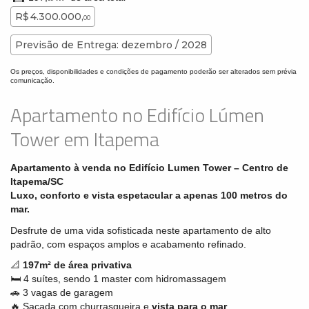
R$ 4.300.000,
00
Previsão de Entrega: dezembro / 2028
Os preços, disponibilidades e condições de pagamento poderão ser alterados sem prévia
comunicação.
Apartamento no Edifício Lúmen
Tower em Itapema
Apartamento à venda no Edifício Lumen Tower – Centro de
Itapema/SC
Luxo, conforto e vista espetacular a apenas 100 metros do
mar.
Desfrute de uma vida sofisticada neste apartamento de alto
padrão, com espaços amplos e acabamento refinado.
📐
197m² de área privativa
🛏️ 4 suítes, sendo 1 master com hidromassagem
🚗 3 vagas de garagem
🔥 Sacada com churrasqueira e
vista para o mar