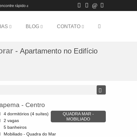
encontre rápido
IAS
BLOG
CONTATO
orar
-
Apartamento no Edifício
tapema
-
Centro
4 dormitórios (4 suítes)
QUADRA MAR -
MOBILIADO
2 vagas
5 banheiros
Mobiliado - Quadra do Mar