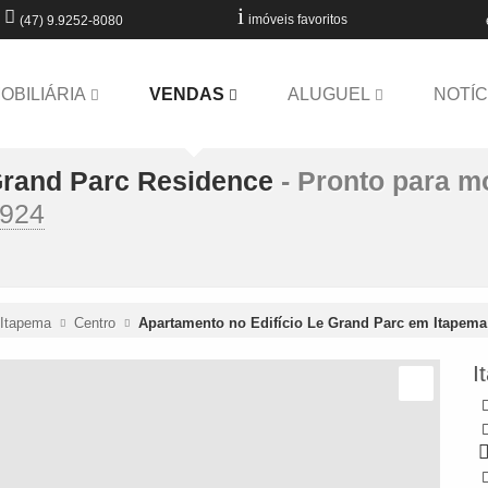
imóveis favoritos
(47) 9.9252-8080
MOBILIÁRIA
VENDAS
ALUGUEL
NOTÍC
Grand Parc Residence
- Pronto para m
.924
Itapema
Centro
Apartamento no Edifício Le Grand Parc em Itapema
I