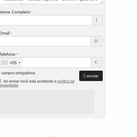
Nome Completo
Email
Telefone
+55
*
campos obrigatórios
enviar
Ao enviar você está aceitando a
política de
privacidade
.