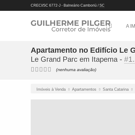
CRECI/SC 6772-J
- Balneário Camboriú /
SC
A I
Apartamento no Edifício Le 
-
#1
Le Grand Parc em Itapema
(nenhuma avaliação)
Imóveis à Venda
Apartamentos
Santa Catarina