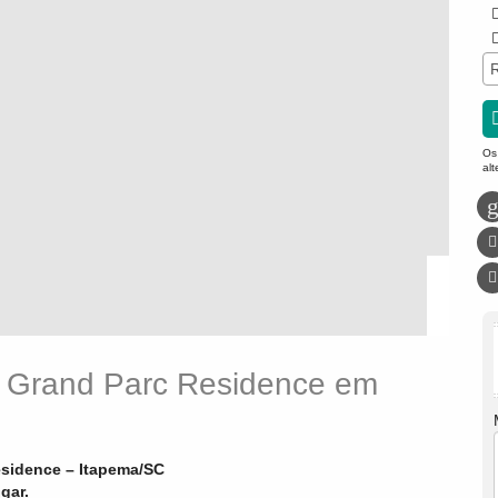
R
Os
al
e Grand Parc Residence em
esidence – Itapema/SC
gar.