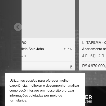
ITAPEMA -
CENTRO
Apartamento no Edifício Accendis Home Living
#2.698
4
5
2
202,
3
R$ 4.600.000,
00
Utilizamos
cookies
para oferecer melhor
experiência, melhorar o desempenho, analisar
como você interage em nosso site e gravar
informações coletadas por meio de
formulários.