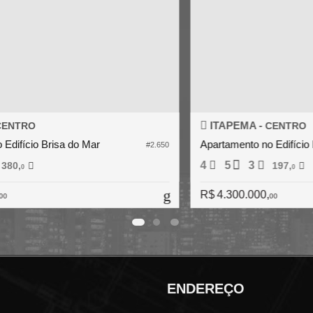
ITAPEMA -
CENTRO
Apartamento no Edifício Saint Clair
Ap
#2.661
4
5
3
4
210,
0
R$ 4.200.000,
R$
00
ENDEREÇO